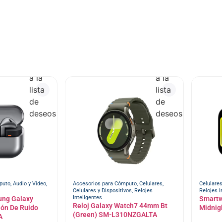
Añadir
Añadir
a la
a la
lista
lista
de
de
deseos
deseos
puto
,
Audio y Video
,
Accesorios para Cómputo
,
Celulares
,
Celulare
Celulares y Dispositivos
,
Relojes
Relojes I
Inteligentes
ung Galaxy
Smartw
Reloj Galaxy Watch7 44mm Bt
ión De Ruido
Midnig
(Green) SM-L310NZGALTA
A