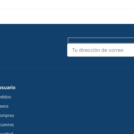
 usuario
edidos
eseos
 compras
cuentes