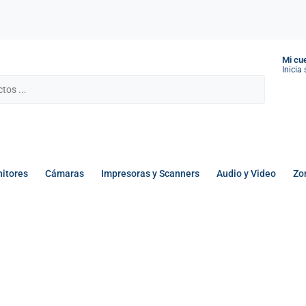
Mi cu
Inicia
itores
Cámaras
Impresoras y Scanners
Audio y Video
Zo