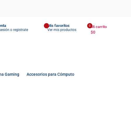
enta
Mis favoritos
0
Mi carrito
 sesión o registrate
Ver mis productos
$
0
na Gaming
Accesorios para Cómputo