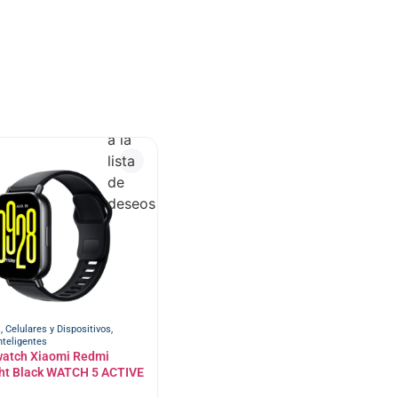
Añadir
a la
lista
de
deseos
s
,
Celulares y Dispositivos
,
nteligentes
atch Xiaomi Redmi
ht Black WATCH 5 ACTIVE