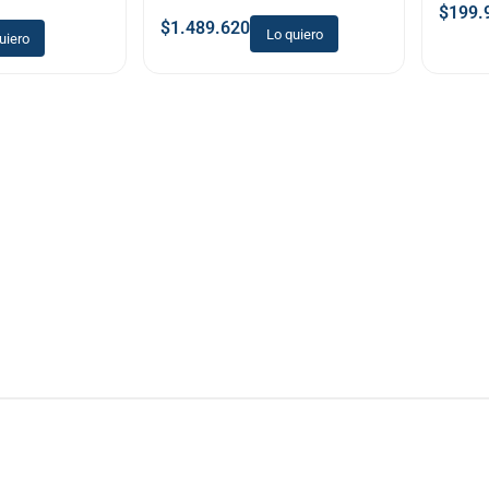
$
199.
$
1.489.620
Lo quiero
uiero