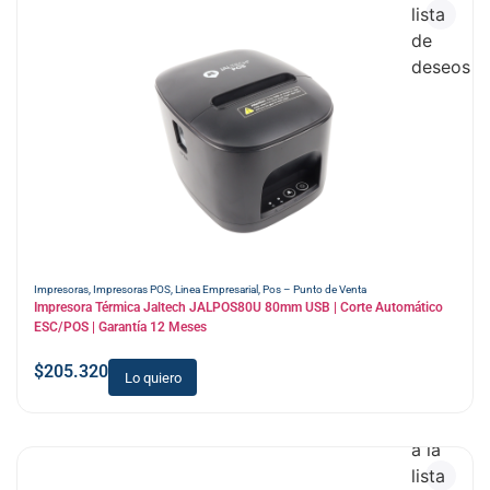
lista
de
deseos
Impresoras
,
Impresoras POS
,
Linea Empresarial
,
Pos – Punto de Venta
Impresora Térmica Jaltech JALPOS80U 80mm USB | Corte Automático
ESC/POS | Garantía 12 Meses
$
205.320
Lo quiero
Añadir
a la
lista