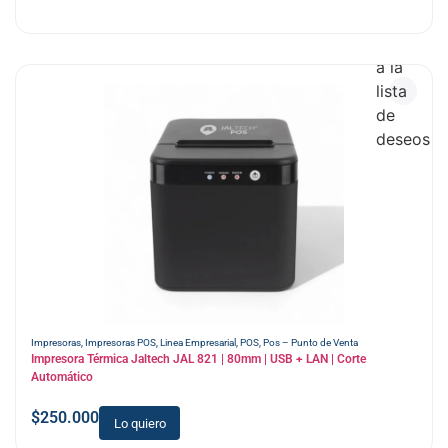
Añadir
a la
lista
de
deseos
Impresoras
,
Impresoras POS
,
Linea Empresarial
,
POS
,
Pos – Punto de Venta
Impresora Térmica Jaltech JAL 821 | 80mm | USB + LAN | Corte
Automático
$
250.000
Lo quiero