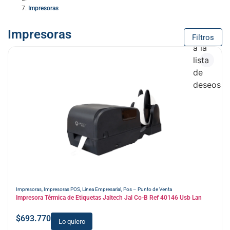
Impresoras
Impresoras
Añadir
Filtros
a la
lista
de
deseos
Impresoras
,
Impresoras POS
,
Linea Empresarial
,
Pos – Punto de Venta
Impresora Térmica de Etiquetas Jaltech Jal Co-B Ref 40146 Usb Lan
$
693.770
Lo quiero