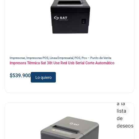
Impresoras
,
Impresoras POS
,
Linea Empresarial
,
POS
,
Pos – Punto de Venta
Impresora Térmica Sat 38t Use Red Usb Serial Corte Automático
$
539.900
Lo quiero
Añadir
a la
lista
de
deseos