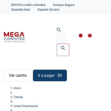
ENVIOS a todo colombia
Compra Segura
Garantia total
Soporte técnico
Impresoras y Scanne
Accesorios par
0
Ver carrito
Ir a pagar
·
$
0
Inicio
Tienda
Linea Empresarial