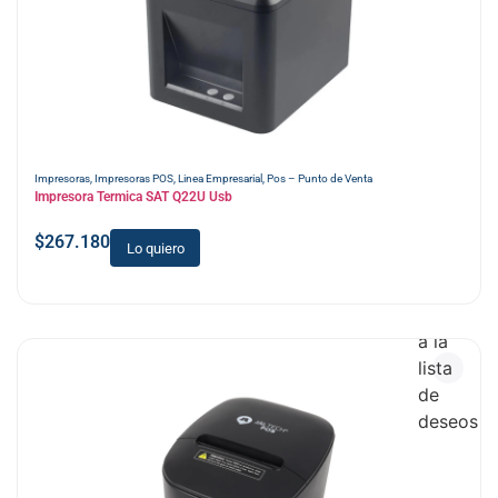
Impresoras
,
Impresoras POS
,
Linea Empresarial
,
Pos – Punto de Venta
Impresora Termica SAT Q22U Usb
$
267.180
Lo quiero
Añadir
a la
lista
de
deseos