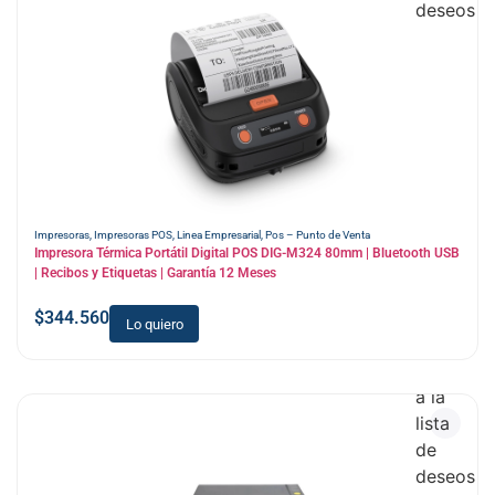
deseos
Impresoras
,
Impresoras POS
,
Linea Empresarial
,
Pos – Punto de Venta
Impresora Térmica Portátil Digital POS DIG-M324 80mm | Bluetooth USB
| Recibos y Etiquetas | Garantía 12 Meses
$
344.560
Lo quiero
Añadir
a la
lista
de
deseos