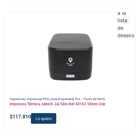
Añadir
a la
lista
de
deseos
Impresoras
,
Impresoras POS
,
Linea Empresarial
,
Pos – Punto de Venta
Impresora Térmica Jaltech Jal-58m Ref 40163 58mm Usb
$
117.810
Lo quiero
Añadir