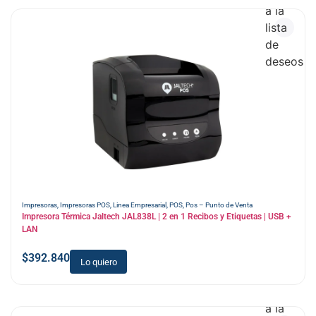
a la
lista
de
deseos
Impresoras
,
Impresoras POS
,
Linea Empresarial
,
POS
,
Pos – Punto de Venta
Impresora Térmica Jaltech JAL838L | 2 en 1 Recibos y Etiquetas | USB +
LAN
$
392.840
Lo quiero
Añadir
a la