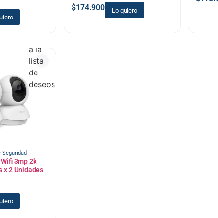
$
174.900
Lo quiero
uiero
Añadir
a la
lista
de
deseos
 Seguridad
 Wifi 3mp 2k
s x 2 Unidades
uiero