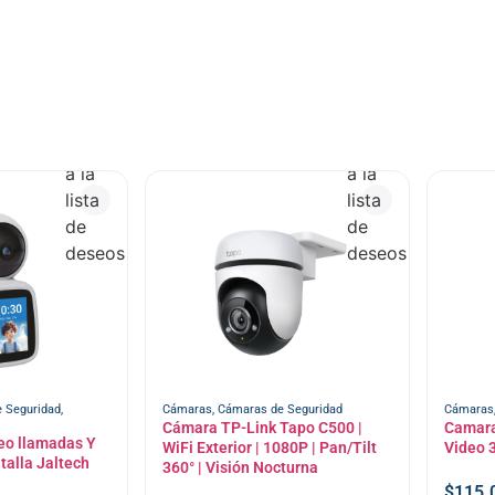
Añadir
Añadir
a la
a la
lista
lista
de
de
deseos
deseos
 Seguridad
,
Cámaras
,
Cámaras de Seguridad
Cámaras
Cámara TP-Link Tapo C500 |
Camara 
eo llamadas Y
WiFi Exterior | 1080P | Pan/Tilt
Video 
talla Jaltech
360° | Visión Nocturna
$
115.