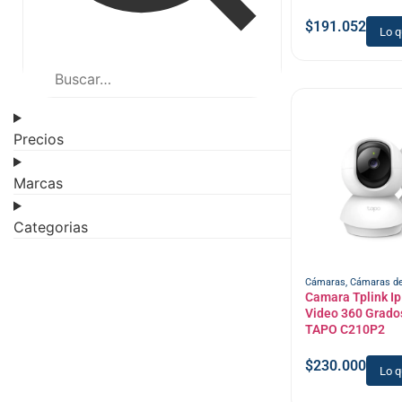
$
191.052
Lo q
Precios
Marcas
Categorias
Cámaras
,
Cámaras de
Camara Tplink Ip
Video 360 Grado
TAPO C210P2
$
230.000
Lo q