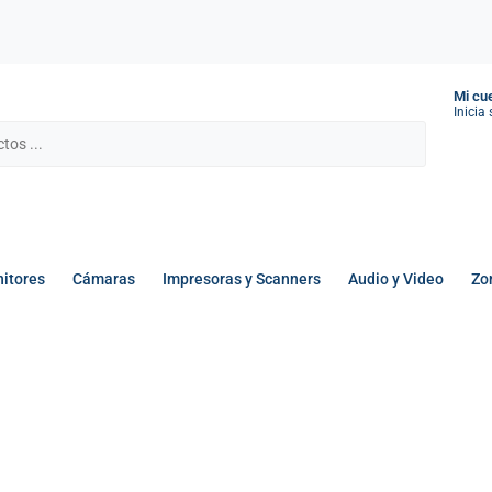
Mi cu
Inicia
itores
Cámaras
Impresoras y Scanners
Audio y Video
Zo