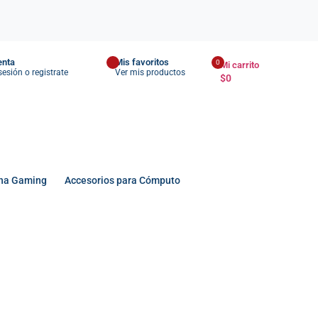
enta
Mis favoritos
0
Mi carrito
 sesión o registrate
Ver mis productos
$
0
na Gaming
Accesorios para Cómputo