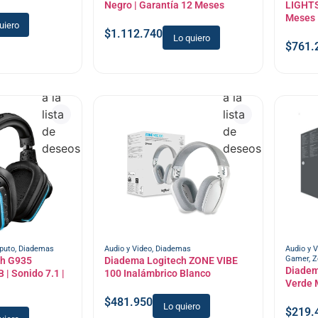
Negro | Garantía 12 Meses
LIGHTS
Meses
uiero
$
1.112.740
Lo quiero
$
761.
Añadir
Añadir
a la
a la
lista
lista
de
de
deseos
deseos
puto
,
Diademas
Audio y Video
,
Diademas
Audio y 
Gamer
,
Z
ch G935
Diadema Logitech ZONE VIBE
Diadem
 | Sonido 7.1 |
100 Inalámbrico Blanco
Verde 
$
481.950
Lo quiero
$
219.