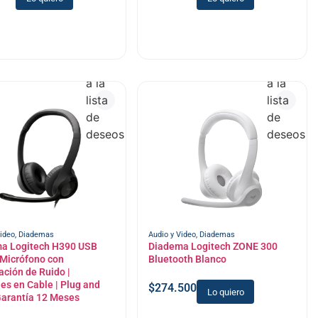
Añadir
Añadir
a la
a la
lista
lista
de
de
deseos
deseos
Video
,
Diademas
Audio y Video
,
Diademas
a Logitech H390 USB
Diadema Logitech ZONE 300
 Micrófono con
Bluetooth Blanco
ción de Ruido |
es en Cable | Plug and
$
274.500
Lo quiero
Garantía 12 Meses