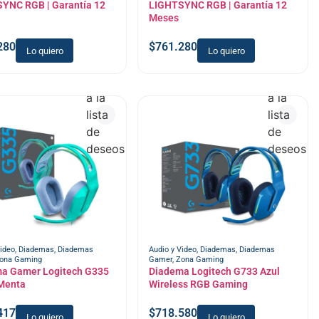
YNC RGB | Garantía 12
LIGHTSYNC RGB | Garantía 12
Meses
280
$
761.280
Lo quiero
Lo quiero
Añadir
Añadir
a la
a la
lista
lista
de
de
deseos
deseos
Video
,
Diademas
,
Diademas
Audio y Video
,
Diademas
,
Diademas
ona Gaming
Gamer
,
Zona Gaming
a Gamer Logitech G335
Diadema Logitech G733 Azul
Menta
Wireless RGB Gaming
417
$
718.580
Lo quiero
Lo quiero