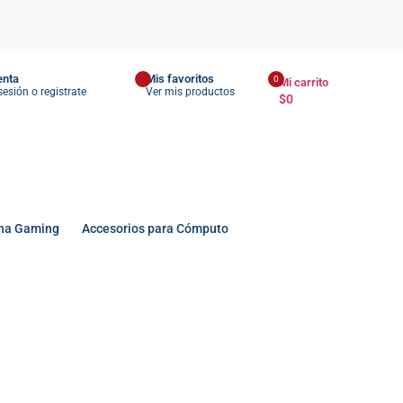
enta
Mis favoritos
0
Mi carrito
 sesión o registrate
Ver mis productos
$
0
na Gaming
Accesorios para Cómputo