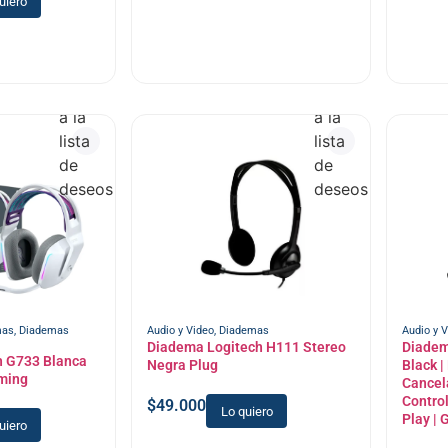
uiero
Añadir
Añadir
a la
a la
lista
lista
de
de
deseos
deseos
mas
,
Diademas
Audio y Video
,
Diademas
Audio y 
Diadema Logitech H111 Stereo
Diadem
h G733 Blanca
Negra Plug
Black |
ming
Cancela
Control
$
49.000
Lo quiero
Play | 
uiero