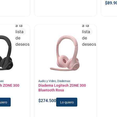
$
89.9
Añadir
Añadir
a la
a la
lista
lista
de
de
deseos
deseos
mas
Audio y Video
,
Diademas
ch ZONE 300
Diadema Logitech ZONE 300
Bluetooth Rosa
$
274.500
uiero
Lo quiero