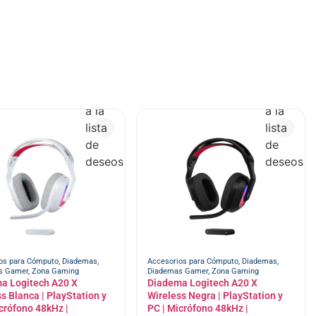
Añadir
Añadir
a la
a la
lista
lista
de
de
deseos
deseos
os para Cómputo
,
Diademas
,
Accesorios para Cómputo
,
Diademas
,
s Gamer
,
Zona Gaming
Diademas Gamer
,
Zona Gaming
a Logitech A20 X
Diadema Logitech A20 X
s Blanca | PlayStation y
Wireless Negra | PlayStation y
crófono 48kHz |
PC | Micrófono 48kHz |