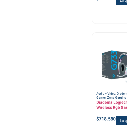
Lo q
Audio y Video
,
Diade
Gamer
,
Zona Gaming
Diadema Logiec
Wireless Rgb Ga
$
718.580
Lo q