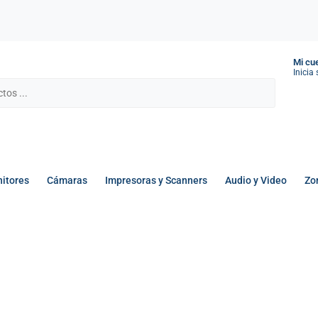
Mi cu
Inicia
itores
Cámaras
Impresoras y Scanners
Audio y Video
Zo