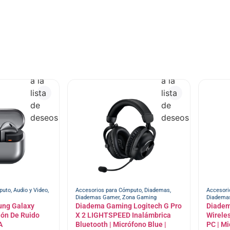
Añadir
Añadir
a la
a la
lista
lista
de
de
deseos
deseos
puto
,
Audio y Video
,
Accesorios para Cómputo
,
Diademas
,
Accesori
Diademas Gamer
,
Zona Gaming
Diadema
ung Galaxy
Diadema Gaming Logitech G Pro
Diadem
ión De Ruido
X 2 LIGHTSPEED Inalámbrica
Wireles
A
Bluetooth | Micrófono Blue |
PC | Mi