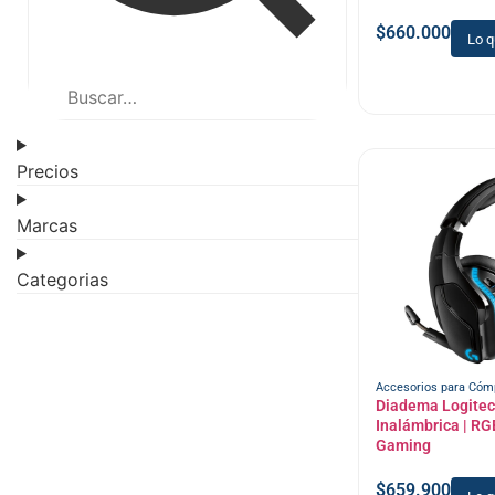
$
660.000
Lo q
Precios
Marcas
Categorias
Accesorios para Cóm
Diadema Logite
Inalámbrica | RGB
Gaming
$
659.900