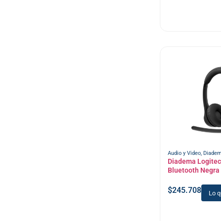
Audio y Video
,
Diade
Diadema Logite
Bluetooth Negra
$
245.708
Lo q