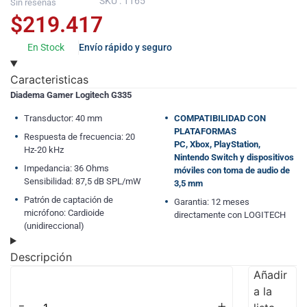
SKU : 1165
Sin reseñas
$
219.417
En Stock
Envío rápido y seguro
Caracteristicas
Diadema Gamer Logitech G335
Transductor: 40 mm
COMPATIBILIDAD CON
PLATAFORMAS
Respuesta de frecuencia: 20
PC, Xbox, PlayStation,
Hz-20 kHz
Nintendo Switch y dispositivos
Impedancia: 36 Ohms
móviles con toma de audio de
Sensibilidad: 87,5 dB SPL/mW
3,5 mm
Patrón de captación de
Garantia: 12 meses
micrófono: Cardioide
directamente con LOGITECH
(unidireccional)
Descripción
Añadir
a la
-
+