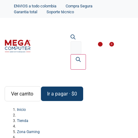
ENVIOS a todo colombia
Compra Segura
Garantia total
Soporte técnico
Impresoras y Scanne
Accesorios par
0
Ver carrito
Ir a pagar
·
$
0
Inicio
Tienda
Zona Gaming