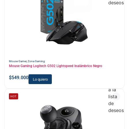
deseos
Mouse Gamer
,
Zona Gaming
Mouse Gaming Logitech G502 Lightspeed Inalámbrico Negro
$
549.000
Lo quiero
Añadir
a la
lista
HOT
de
deseos