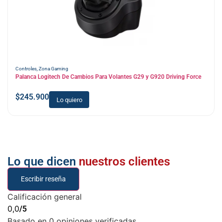
Controles
,
Zona Gaming
Palanca Logitech De Cambios Para Volantes G29 y G920 Driving Force
$
245.900
Lo quiero
Lo que dicen
nuestros clientes
Escribir reseña
Calificación general
0,0
/5
Basado en 0 opiniones verificadas