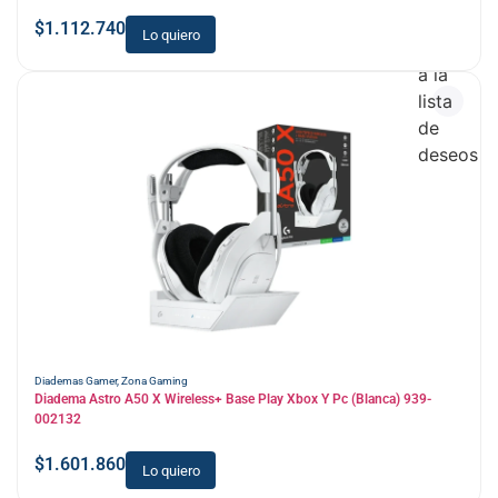
$
1.112.740
Lo quiero
Añadir
a la
lista
de
deseos
Diademas Gamer
,
Zona Gaming
Diadema Astro A50 X Wireless+ Base Play Xbox Y Pc (Blanca) 939-
002132
$
1.601.860
Lo quiero
Añadir