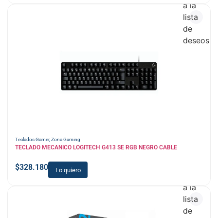
a la
lista
de
deseos
Teclados Gamer
,
Zona Gaming
TECLADO MECANICO LOGITECH G413 SE RGB NEGRO CABLE
$
328.180
Lo quiero
Añadir
a la
lista
de