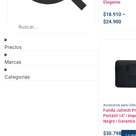
Elegante
$
18.910
–
$
24.900
Precios
Marcas
Categorias
Accesorios para Cóm
Funda Jaltech P
Portátil 14″ | Im
Negro | Garantía
$
30.798
Lo qu