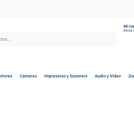
Mi cu
Inicia
itores
Cámaras
Impresoras y Scanners
Audio y Video
Zo