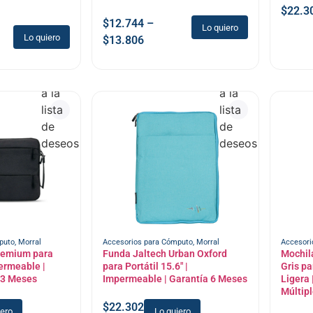
$
22.3
$
12.744
–
Lo quiero
Lo quiero
$
13.806
Añadir
Añadir
a la
a la
lista
lista
de
de
deseos
deseos
puto
,
Morral
Accesorios para Cómputo
,
Morral
Accesori
remium para
Funda Jaltech Urban Oxford
Mochil
permeable |
para Portátil 15.6″ |
Gris pa
 3 Meses
Impermeable | Garantía 6 Meses
Ligera
Múltipl
$
22.302
iero
Lo quiero