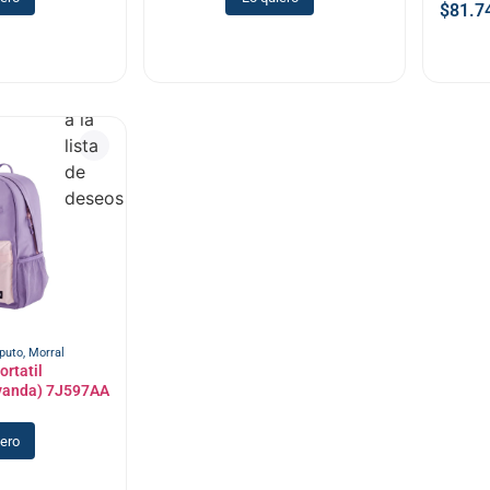
$
81.7
Añadir
a la
lista
de
deseos
puto
,
Morral
ortatil
vanda) 7J597AA
iero