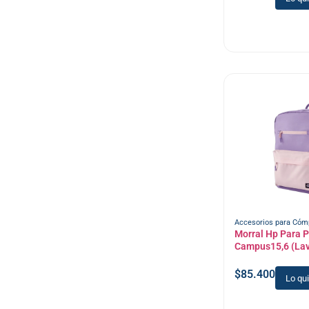
Accesorios para Cóm
Morral Hp Para P
Campus15,6 (La
$
85.400
Lo qu