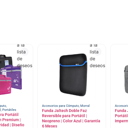
Añadir
Añadir
a la
a la
lista
lista
de
de
deseos
deseos
puto
,
Accesorios para Cómputo
,
Morral
Accesori
l
,
Portátiles
Funda Jaltech Doble Faz
Funda 
ra Portátil
Reversible para Portátil |
Portáti
ón Premium |
Neopreno | Color Azul | Garantía
Imperm
idad | Diseño
6 Meses