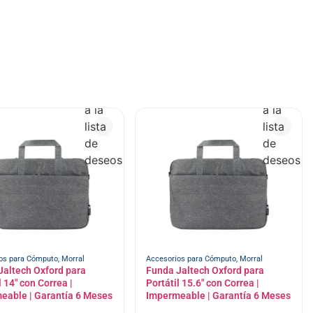
Añadir
Añadir
a la
a la
lista
lista
de
de
deseos
deseos
os para Cómputo
,
Morral
Accesorios para Cómputo
,
Morral
Jaltech Oxford para
Funda Jaltech Oxford para
l 14″ con Correa |
Portátil 15.6″ con Correa |
eable | Garantía 6 Meses
Impermeable | Garantía 6 Meses