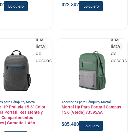
02
$
22.302
Lo quiero
Lo quiero
Añadir
Añadir
a la
a la
lista
lista
de
de
deseos
deseos
os para Cómputo
,
Morral
Accesorios para Cómputo
,
Morral
a HP Prelude 15.6” Color
Morral Hp Para Portatil Campus
ra Portátil Resistente y
15,6 (Verde) 7J595AA
 | Compartimentos
es | Garantía 1 Año
$
85.400
Lo quiero