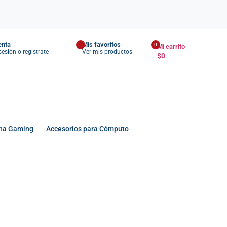
enta
Mis favoritos
0
Mi carrito
 sesión o registrate
Ver mis productos
$
0
na Gaming
Accesorios para Cómputo