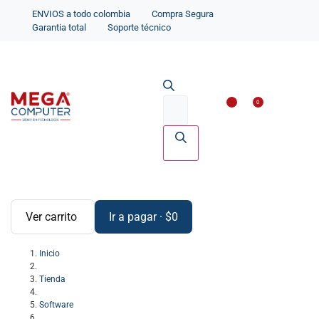
ENVIOS a todo colombia
Compra Segura
Garantia total
Soporte técnico
Impresoras y Scanne
Accesorios par
0
Ver carrito
Ir a pagar
·
$
0
Inicio
Tienda
Software