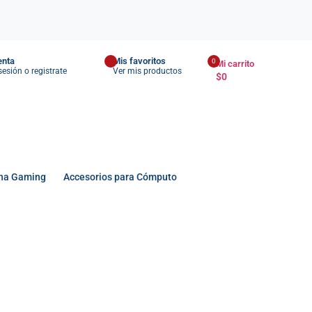
enta
Mis favoritos
0
Mi carrito
 sesión o registrate
Ver mis productos
$
0
na Gaming
Accesorios para Cómputo