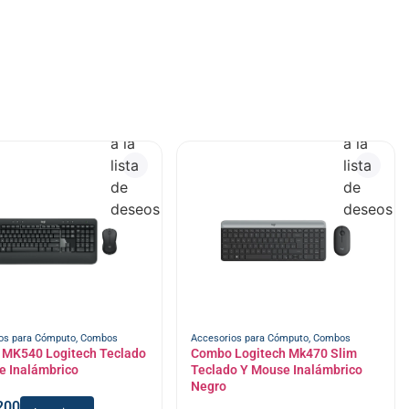
Añadir
Añadir
a la
a la
lista
lista
de
de
deseos
deseos
os para Cómputo
,
Combos
Accesorios para Cómputo
,
Combos
MK540 Logitech Teclado
Combo Logitech Mk470 Slim
e Inalámbrico
Teclado Y Mouse Inalámbrico
Negro
200