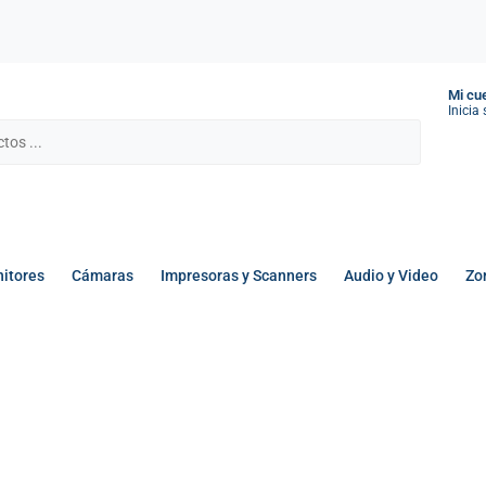
Mi cu
Inicia
itores
Cámaras
Impresoras y Scanners
Audio y Video
Zo