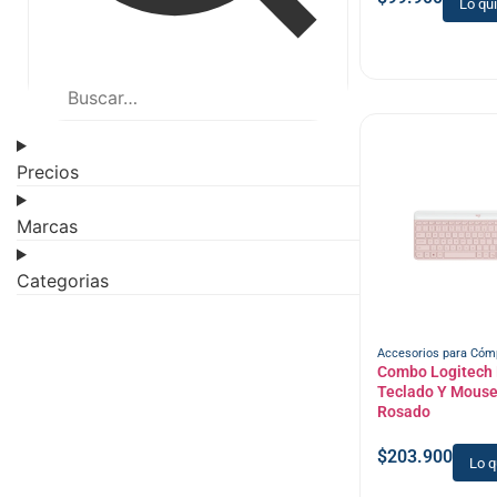
Lo qu
Precios
Marcas
Categorias
Accesorios para Cóm
Combo Logitech
Teclado Y Mouse
Rosado
$
203.900
Lo q