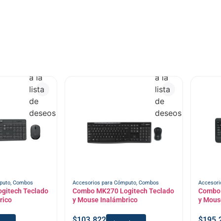
Añadir
Añadir
a la
a la
lista
lista
de
de
deseos
deseos
puto
,
Combos
Accesorios para Cómputo
,
Combos
Accesori
gitech Teclado
Combo MK270 Logitech Teclado
Combo 
rico
y Mouse Inalámbrico
y Mous
$
103.822
$
195.