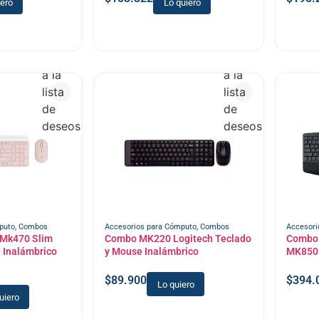
iero
Lo quiero
Añadir
Añadir
a la
a la
lista
lista
de
de
deseos
deseos
puto
,
Combos
Accesorios para Cómputo
,
Combos
Accesori
 Mk470 Slim
Combo MK220 Logitech Teclado
Combo 
 Inalámbrico
y Mouse Inalámbrico
MK850 
$
89.900
$
394.
Lo quiero
uiero