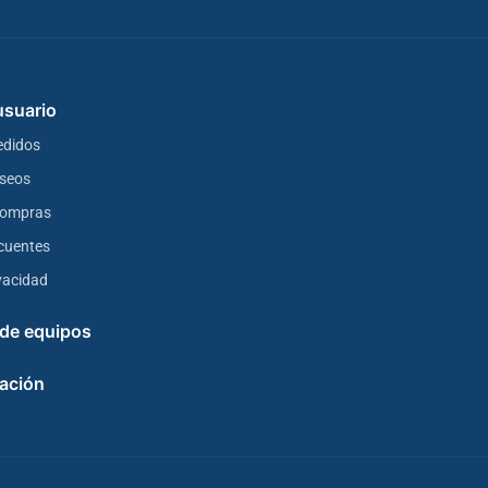
 usuario
edidos
eseos
 compras
cuentes
ivacidad
 de equipos
ación