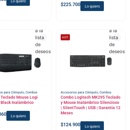
Lo quiero
$
225.700
Lo quiero
Añadir
Añadir
a la
a la
lista
lista
HOT
de
de
deseos
deseos
os para Cómputo
,
Combos
Accesorios para Cómputo
,
Combos
Teclado Mouse Logi
Combo Logitech MK295 Teclado
Black Inalámbrico
y Mouse Inalámbrico Silencioso
| SilentTouch | USB | Garantía 12
Meses
060
Lo quiero
$
124.900
Lo quiero