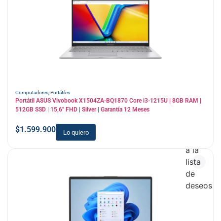
Computadores
,
Portátiles
Portátil ASUS Vivobook X1504ZA-BQ1870 Core i3-1215U | 8GB RAM |
512GB SSD | 15,6″ FHD | Silver | Garantía 12 Meses
$
1.599.900
Lo quiero
Añadir
a la
lista
de
deseos