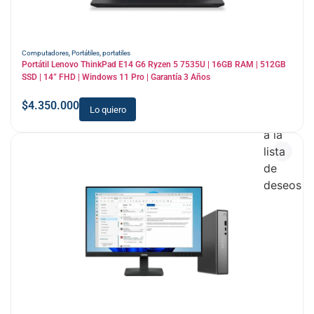
Computadores
,
Portátiles
,
portatiles
Portátil Lenovo ThinkPad E14 G6 Ryzen 5 7535U | 16GB RAM | 512GB
SSD | 14” FHD | Windows 11 Pro | Garantía 3 Años
$
4.350.000
Lo quiero
Añadir
a la
lista
de
deseos