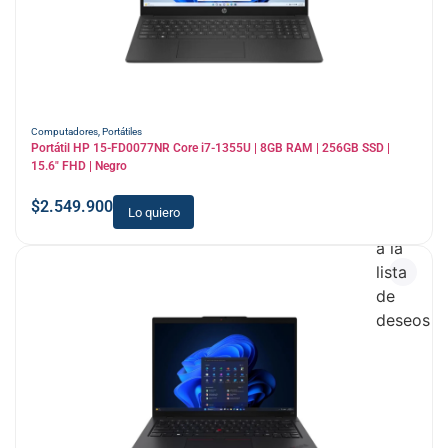
Computadores
,
Portátiles
Portátil HP 15-FD0077NR Core i7-1355U | 8GB RAM | 256GB SSD |
15.6″ FHD | Negro
$
2.549.900
Lo quiero
Añadir
a la
lista
de
deseos