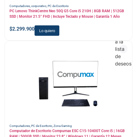
Computadores
,
corporativo
,
PC de Escritorio
PC Lenovo ThinkCentre Neo 50Q G5 Core i5 210H | 8GB RAM | 512GB
SSD | Monitor 21.5” FHD | Incluye Teclado y Mouse | Garantía 1 Año
$
2.299.900
Lo quiero
Añadir
a la
lista
de
deseos
Computadores
,
PC de Escritorio
,
Zona Gaming
Computador de Escritorio Compumax ESC C15-10400T Core i5 | 16GB
RAM | 500GB SSD | Monitor 23.8” | Windows 11 | Garantía 12 Meses