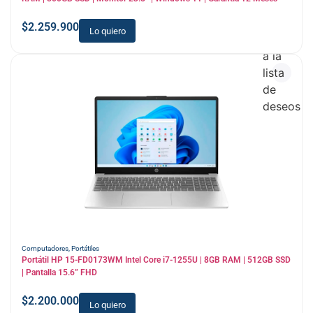
$
2.259.900
Lo quiero
Añadir
a la
lista
de
deseos
Computadores
,
Portátiles
Portátil HP 15-FD0173WM Intel Core i7-1255U | 8GB RAM | 512GB SSD
| Pantalla 15.6” FHD
$
2.200.000
Lo quiero