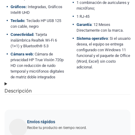
1 combinación de auriculares y
Gráficos:
Integradas, Gráficos
micrófono;
Intel® UHD
1 RJ-45
Teclado:
Teclado HP USB 125
Garantía
: 12 Meses
con cable, negro
Directamente con la marca.
Conectividad:
Tarjeta
Sistema operativo
: Si el usuario
inalámbrica Realtek Wi-Fi 6
desea, el equipo se entrega
(1×1) y Bluetooth® 5.3
configurado con Windows 11
Cámara web:
Cámara de
funcional y el paquete de Office
privacidad HP True Visión 720p
(Word, Excel) sin costo
HD con reducción de ruido
adicional.
temporal y micrófonos digitales
de matriz doble integrados
Descripción
Envíos rápidos
Recibe tu producto en tiempo record.