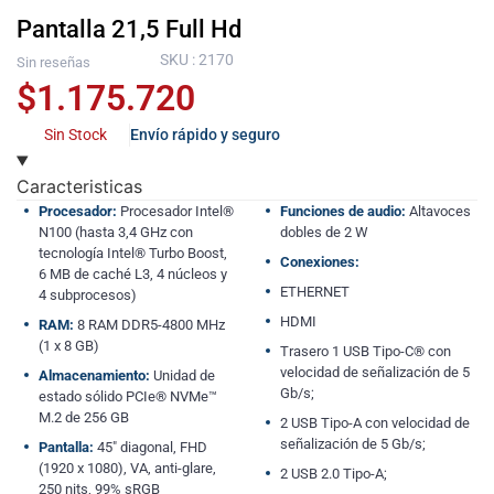
Pantalla 21,5 Full Hd
SKU : 2170
Sin reseñas
$
1.175.720
Sin Stock
Envío rápido y seguro
Caracteristicas
Procesador:
Procesador Intel®
Funciones de audio:
Altavoces
N100 (hasta 3,4 GHz con
dobles de 2 W
tecnología Intel® Turbo Boost,
Conexiones:
6 MB de caché L3, 4 núcleos y
ETHERNET
4 subprocesos)
HDMI
RAM:
8 RAM DDR5-4800 MHz
(1 x 8 GB)
Trasero 1 USB Tipo-C® con
velocidad de señalización de 5
Almacenamiento:
Unidad de
Gb/s;
estado sólido PCIe® NVMe™
M.2 de 256 GB
2 USB Tipo-A con velocidad de
señalización de 5 Gb/s;
Pantalla:
45″ diagonal, FHD
(1920 x 1080), VA, anti-glare,
2 USB 2.0 Tipo-A;
250 nits, 99% sRGB