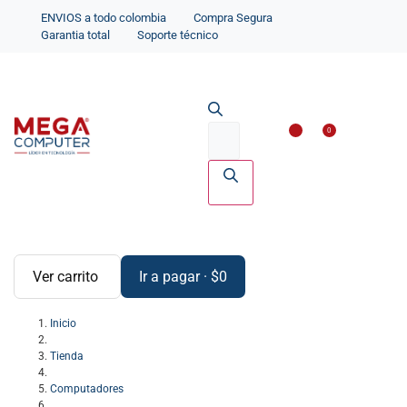
ENVIOS a todo colombia
Compra Segura
Garantia total
Soporte técnico
Impresoras y Scanne
Accesorios par
0
Ver carrito
Ir a pagar
·
$
0
Inicio
Tienda
Computadores