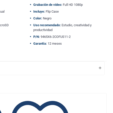
Grabación de video:
Full HD 1080p
ual
Incluye:
Flip Case
Color:
Negro
icroSD
Uso recomendado:
Estudio, creatividad y
productividad
P/N:
9465X6-2COFUS11-2
Garantía:
12 meses
+