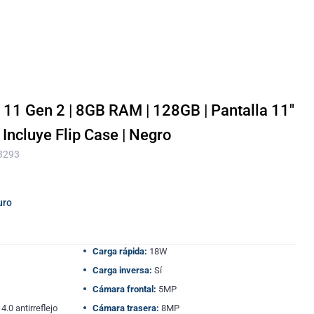
11 Gen 2 | 8GB RAM | 128GB | Pantalla 11″
| Incluye Flip Case | Negro
 3293
uro
Carga rápida:
18W
Carga inversa:
Sí
Cámara frontal:
5MP
0 antirreflejo
Cámara trasera:
8MP