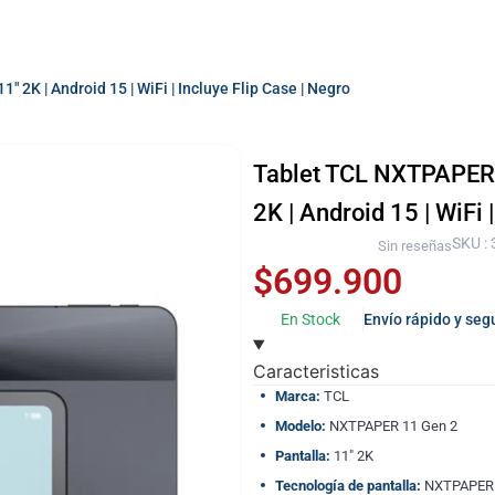
 2K | Android 15 | WiFi | Incluye Flip Case | Negro
Tablet TCL NXTPAPER 
2K | Android 15 | WiFi 
SKU :
Sin reseñas
$
699.900
En Stock
Envío rápido y seg
Caracteristicas
Marca:
TCL
Modelo:
NXTPAPER 11 Gen 2
Pantalla:
11″ 2K
Tecnología de pantalla:
NXTPAPER 4.