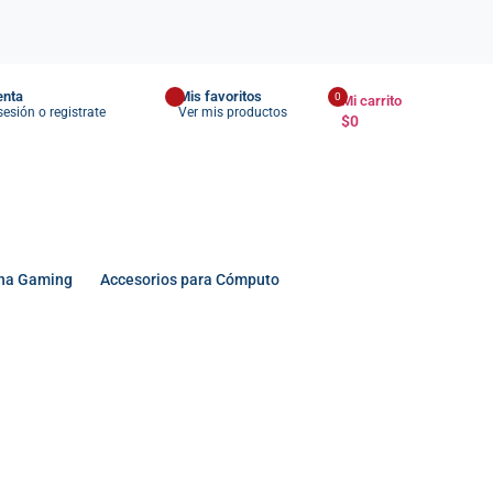
enta
Mis favoritos
0
Mi carrito
 sesión o registrate
Ver mis productos
$
0
na Gaming
Accesorios para Cómputo