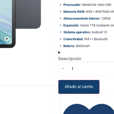
Procesador:
MediaTek Helio G80
Memoria RAM:
8GB + 8GB RAM virt
Almacenamiento interno:
128GB
Expansión:
Hasta 1TB mediante m
Sistema operativo:
Android 15
Conectividad:
WiFi + Bluetooth
Batería:
8000mAh
Descripción
-
Añadir al carrito