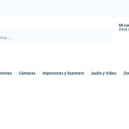
Mi cu
Inicia
itores
Cámaras
Impresoras y Scanners
Audio y Video
Zo