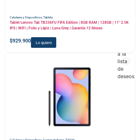
Celulares y Dispositivos
,
Tablets
Tablet Lenovo Tab TB336FU FIFA Edition | 8GB RAM | 128GB | 11″ 2.5K
IPS | WiFi | Folio y Lápiz | Luna Grey | Garantía 12 Meses
$
929.900
Lo quiero
Añadir
a la
lista
de
deseos
Celulares y Dispositivos
,
Computadores
,
Tablets