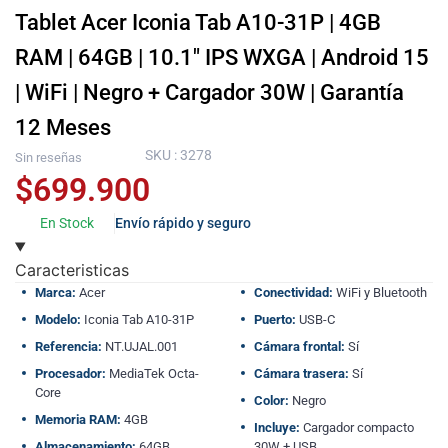
Tablet Acer Iconia Tab A10-31P | 4GB
RAM | 64GB | 10.1″ IPS WXGA | Android 15
| WiFi | Negro + Cargador 30W | Garantía
12 Meses
SKU : 3278
Sin reseñas
$
699.900
En Stock
Envío rápido y seguro
Caracteristicas
Marca:
Acer
Conectividad:
WiFi y Bluetooth
Modelo:
Iconia Tab A10-31P
Puerto:
USB-C
Referencia:
NT.UJAL.001
Cámara frontal:
Sí
Procesador:
MediaTek Octa-
Cámara trasera:
Sí
Core
Color:
Negro
Memoria RAM:
4GB
Incluye:
Cargador compacto
Almacenamiento:
64GB
30W + USB