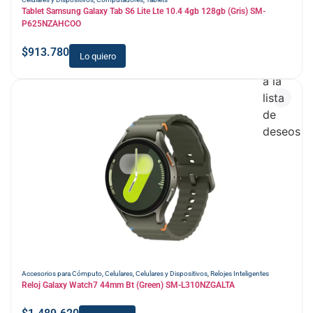
Tablet Samsung Galaxy Tab S6 Lite Lte 10.4 4gb 128gb (Gris) SM-
P625NZAHCOO
$
913.780
Lo quiero
Añadir
a la
lista
de
deseos
Accesorios para Cómputo
,
Celulares
,
Celulares y Dispositivos
,
Relojes Inteligentes
Reloj Galaxy Watch7 44mm Bt (Green) SM-L310NZGALTA