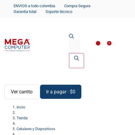
ENVIOS a todo colombia
Compra Segura
Garantia total
Soporte técnico
Impresoras y Scanne
Accesorios par
0
Ver carrito
Ir a pagar
·
$
0
Inicio
Tienda
Celulares y Dispositivos