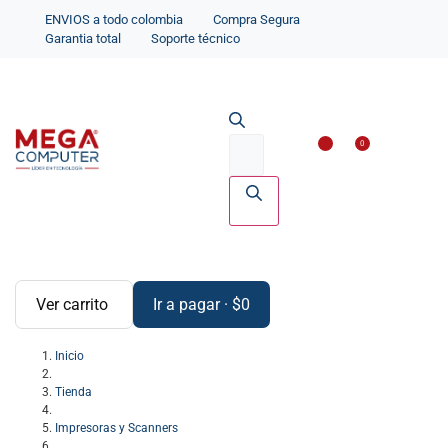
ENVIOS a todo colombia
Compra Segura
Garantia total
Soporte técnico
Impresoras y Scanne
Accesorios par
0
Ver carrito
Ir a pagar
·
$
0
Inicio
Tienda
Impresoras y Scanners