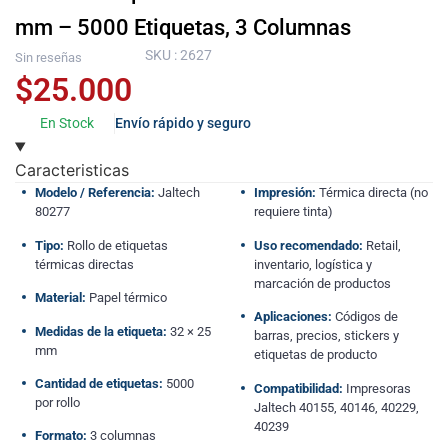
mm – 5000 Etiquetas, 3 Columnas
SKU : 2627
Sin reseñas
$
25.000
En Stock
Envío rápido y seguro
Caracteristicas
Modelo / Referencia:
Jaltech
Impresión:
Térmica directa (no
80277
requiere tinta)
Tipo:
Rollo de etiquetas
Uso recomendado:
Retail,
térmicas directas
inventario, logística y
marcación de productos
Material:
Papel térmico
Aplicaciones:
Códigos de
Medidas de la etiqueta:
32 × 25
barras, precios, stickers y
mm
etiquetas de producto
Cantidad de etiquetas:
5000
Compatibilidad:
Impresoras
por rollo
Jaltech 40155, 40146, 40229,
40239
Formato:
3 columnas