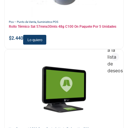
Pos – Punto de Venta
,
Suministros POS
Rollo Térmico Sat 57mmx30mts 48g C100 On Paquete Por 5 Unidades
$
2.440
Lo quiero
Añadir
a la
lista
de
deseos