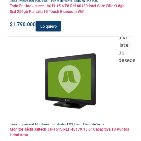
Linea Empresarial
,
POS
,
Pos – Punto de Venta
,
Todo en Uno POS
Todo En Uno Jaltech Jal-I3-15.6 F8 Ref 40189 Intel Core I3Ddr3 8gb
Ssd 256gb Pantalla 15 Touch Bluetooth Wifi
$
1.790.000
Lo quiero
Añadir
a la
lista
de
deseos
Linea Empresarial
,
Monitores Industriales
,
POS
,
Pos – Punto de Venta
Monitor Táctil Jaltech Jal-1515 REF 40179 15.6” Capacitiva 10 Puntos
Hdmi Vesa