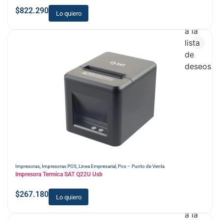
$
822.290
Lo quiero
Añadir
a la
lista
de
deseos
Impresoras
,
Impresoras POS
,
Linea Empresarial
,
Pos – Punto de Venta
Impresora Termica SAT Q22U Usb
$
267.180
Lo quiero
Añadir
a la