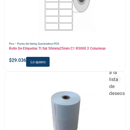
Pos – Punto de Venta
,
Suministros POS
Rollo De Etiquetas Tt Sat 50mmx25mm C1 R5000 2 Columnas
$
29.036
Lo quiero
Añadir
a la
lista
de
deseos