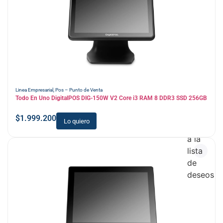
Linea Empresarial
,
Pos – Punto de Venta
Todo En Uno DigitalPOS DIG-150W V2 Core i3 RAM 8 DDR3 SSD 256GB
$
1.999.200
Lo quiero
Añadir
a la
lista
de
deseos