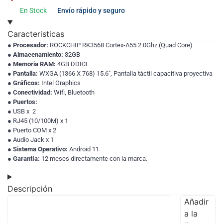
En Stock
Envío rápido y seguro
Caracteristicas
● Procesador:
ROCKCHIP RK3568 Cortex-A55 2.0Ghz (Quad Core)
● Almacenamiento:
32GB
● Memoria RAM:
4GB DDR3
● Pantalla:
WXGA (1366 X 768) 15.6″, Pantalla táctil capacitiva proyectiva
● Gráficos:
Intel Graphics
● Conectividad:
Wifi, Bluetooth
● Puertos:
●
USB x 2
●
RJ45 (10/100M) x 1
●
Puerto COM x 2
●
Audio Jack x 1
● Sistema Operativo:
Android 11.
● Garantía:
12 meses directamente con la marca.
Descripción
Añadir
a la