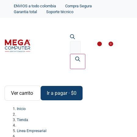
ENVIOS a todo colombia
Compra Segura
Garantia total
Soporte técnico
Impresoras y Scanne
Accesorios par
0
Ver carrito
Ir a pagar
·
$
0
Inicio
Tienda
Linea Empresarial