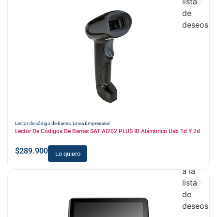
lista
de
deseos
Lector de código de barras
,
Linea Empresarial
Lector De Códigos De Barras SAT AI202 PLUS ID Alámbrico Usb 1d Y 2d
$
289.900
Lo quiero
Añadir
a la
lista
de
deseos