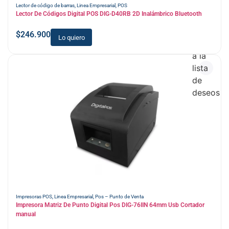
Lector de código de barras
,
Linea Empresarial
,
POS
Lector De Códigos Digital POS DIG-D40RB 2D Inalámbrico Bluetooth
$
246.900
Lo quiero
Añadir
a la
lista
de
deseos
Impresoras POS
,
Linea Empresarial
,
Pos – Punto de Venta
Impresora Matriz De Punto Digital Pos DIG-76IIN 64mm Usb Cortador
manual