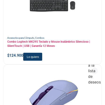
Accesorios para Cómputo
,
Combos
Combo Logitech MK295 Teclado y Mouse Inalámbrico Silencioso |
SilentTouch | USB | Garantía 12 Meses
$
124.900
Lo quiero
Añadir
a la
lista
de
deseos