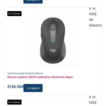
Añadir
a la
lista
En Oferta!
de
deseos
Accesorios para Cómputo
,
Mouse
Mouse Logitech M650 Inalámbrico Bluetooth Negro
$
160.000
Lo quiero
Añadir
a la
lista
En Oferta!