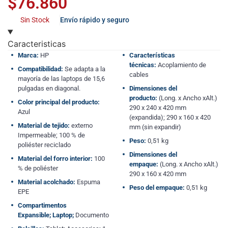
$
76.860
Sin Stock
Envío rápido y seguro
Caracteristicas
Marca:
HP
Características
técnicas:
Acoplamiento de
Compatibilidad:
Se adapta a la
cables
mayoría de las laptops de 15,6
pulgadas en diagonal.
Dimensiones del
producto:
(Long. x Ancho xAlt.)
Color principal del producto:
290 x 240 x 420 mm
Azul
(expandida); 290 x 160 x 420
Material de tejido:
externo
mm (sin expandir)
Impermeable; 100 % de
Peso:
0,51 kg
poliéster reciclado
Dimensiones del
Material del forro interior:
100
empaque:
(Long. x Ancho xAlt.)
% de poliéster
290 x 160 x 420 mm
Material acolchado:
Espuma
Peso del empaque:
0,51 kg
EPE
Compartimentos
Expansible;
Laptop;
Documento