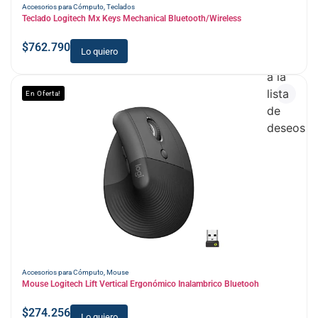
Accesorios para Cómputo
,
Teclados
Teclado Logitech Mx Keys Mechanical Bluetooth/Wireless
$
762.790
Lo quiero
Añadir
a la
lista
En Oferta!
de
deseos
Accesorios para Cómputo
,
Mouse
Mouse Logitech Lift Vertical Ergonómico Inalambrico Bluetooh
$
274.256
Lo quiero