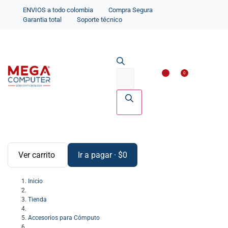
ENVIOS a todo colombia
Compra Segura
Garantia total
Soporte técnico
Impresoras y Scanne
Accesorios par
0
Ver carrito
Ir a pagar
·
$
0
Inicio
Tienda
Accesorios para Cómputo