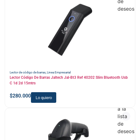
de
deseos
Lector de código de barras
,
Linea Empresarial
Lector Código De Barras Jaltech Jal-Bt3 Ref 40202 Slim Bluetooth Usb
C 1d 2d 15mtrs
$
280.000
Lo quiero
Añadir
a la
lista
de
deseos