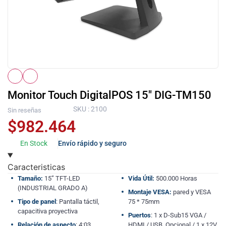
Monitor Touch DigitalPOS 15″ DIG-TM150
SKU : 2100
Sin reseñas
$
982.464
En Stock
Envío rápido y seguro
Caracteristicas
Tamaño:
15” TFT-LED
Vida Útil:
500.000 Horas
(INDUSTRIAL GRADO A)
Montaje VESA:
pared y VESA
Tipo de panel
: Pantalla táctil,
75 * 75mm
capacitiva proyectiva
Puertos
: 1 x D-Sub15 VGA /
Relación de aspecto
: 4:03
HDMI / USB, Opcional / 1 x 12V