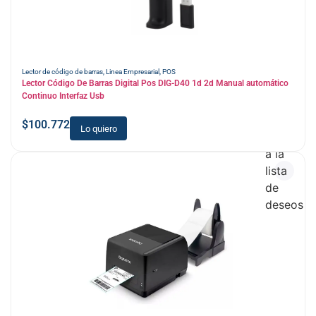
Lector de código de barras
,
Linea Empresarial
,
POS
Lector Código De Barras Digital Pos DIG-D40 1d 2d Manual automático
Continuo Interfaz Usb
$
100.772
Lo quiero
Añadir
a la
lista
de
deseos