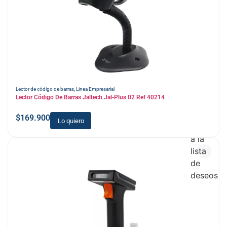
Lector de código de barras
,
Linea Empresarial
Lector Código De Barras Jaltech Jal-Plus 02 Ref 40214
$
169.900
Lo quiero
Añadir
a la
lista
de
deseos