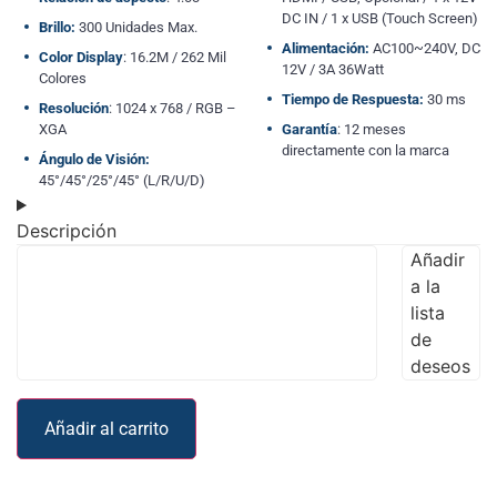
DC IN / 1 x USB (Touch Screen)
Brillo:
300 Unidades Max.
Alimentación:
AC100~240V, DC
Color Display
: 16.2M / 262 Mil
12V / 3A 36Watt
Colores
Tiempo de Respuesta:
30 ms
Resolución
: 1024 x 768 / RGB –
XGA
Garantía
: 12 meses
directamente con la marca
Ángulo de Visión:
45°/45°/25°/45° (L/R/U/D)
Descripción
Añadir
a la
lista
de
deseos
Añadir al carrito