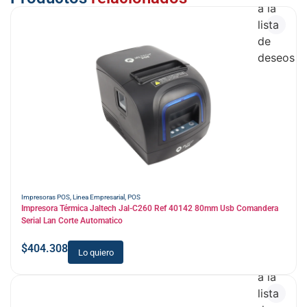
a la
lista
de
deseos
Impresoras POS
,
Linea Empresarial
,
POS
Impresora Térmica Jaltech Jal-C260 Ref 40142 80mm Usb Comandera
Serial Lan Corte Automatico
$
404.308
Lo quiero
Añadir
a la
lista