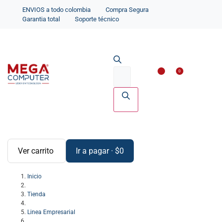
ENVIOS a todo colombia
Compra Segura
Garantia total
Soporte técnico
Impresoras y Scanne
Accesorios par
0
Ver carrito
Ir a pagar
·
$
0
Inicio
Tienda
Linea Empresarial