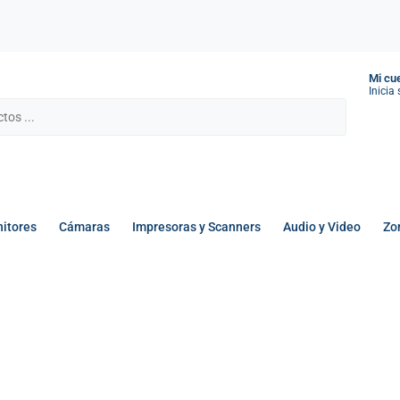
Mi cu
Inicia
itores
Cámaras
Impresoras y Scanners
Audio y Video
Zo