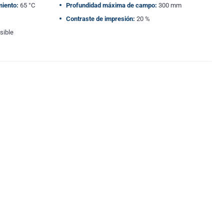
iento:
65 °C
Profundidad máxima de campo:
300 mm
Contraste de impresión:
20 %
sible