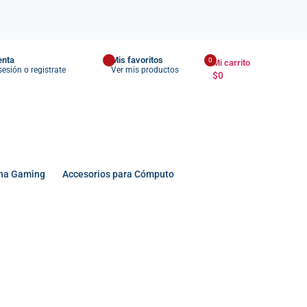
enta
Mis favoritos
0
Mi carrito
 sesión o registrate
Ver mis productos
$
0
na Gaming
Accesorios para Cómputo