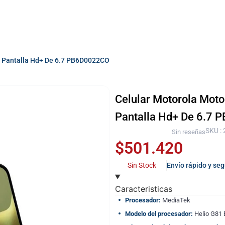
z Pantalla Hd+ De 6.7 PB6D0022CO
Celular Motorola Mot
Pantalla Hd+ De 6.7
SKU :
Sin reseñas
$
501.420
Sin Stock
Envío rápido y se
Caracteristicas
Procesador:
MediaTek
Modelo del procesador:
Helio G81