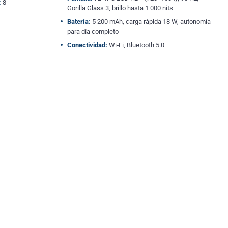
:
8
Gorilla Glass 3, brillo hasta 1 000 nits
Batería:
5 200 mAh, carga rápida 18 W, autonomía
para día completo
Conectividad:
Wi‑Fi, Bluetooth 5.0