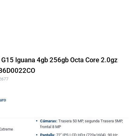
o G15 Iguana 4gb 256gb Octa Core 2.0gz
 PB6D0022CO
 2677
guro
Cámaras:
Trasera 50 MP, segunda Trasera 5MP,
frontal 8 MP
 Extreme
Pantalla:
72″ IPS LCD HD+ (720×1604), 90 Hz,