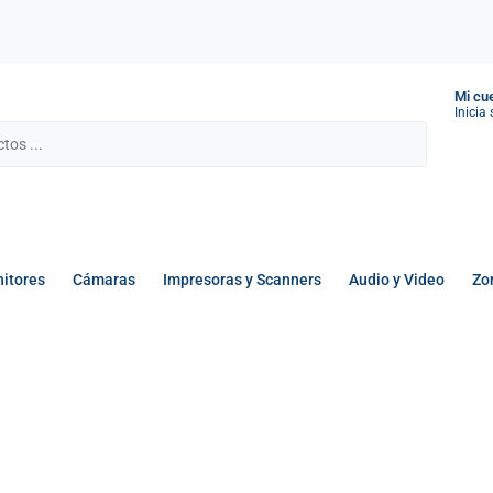
Mi cu
Inicia
itores
Cámaras
Impresoras y Scanners
Audio y Video
Zo