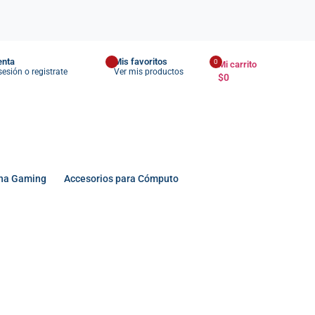
enta
Mis favoritos
0
Mi carrito
 sesión o registrate
Ver mis productos
$
0
na Gaming
Accesorios para Cómputo