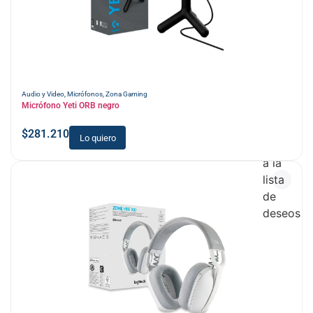
Audio y Video
,
Micrófonos
,
Zona Gaming
Micrófono Yeti ORB negro
$
281.210
Lo quiero
Añadir
a la
lista
de
deseos