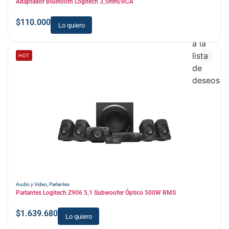
Adaptador Bluetooth Logitech 3,5mm/RCA
$
110.000
Lo quiero
Añadir
a la
lista
HOT
de
deseos
Audio y Video
,
Parlantes
Parlantes Logitech Z906 5,1 Subwoofer Óptico 500W RMS
$
1.639.680
Lo quiero
Añadir