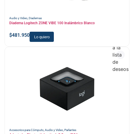
Audio y Video
,
Diademas
Diadema Logitech ZONE VIBE 100 Inalámbrico Blanco
$
481.950
Lo quiero
Añadir
a la
lista
de
deseos
Accesorios para Cómputo
,
Audio y Video
,
Parlantes