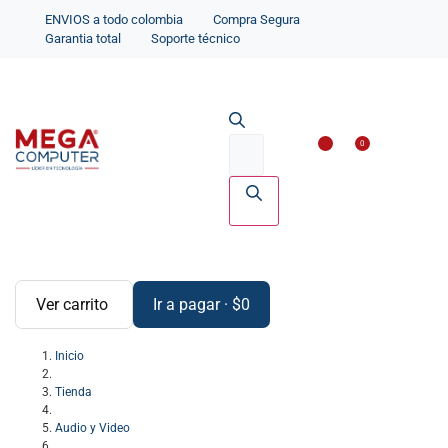
ENVIOS a todo colombia
Compra Segura
Garantia total
Soporte técnico
Impresoras y Scanne
Accesorios par
0
Ver carrito
Ir a pagar
·
$
0
Inicio
Tienda
Audio y Video