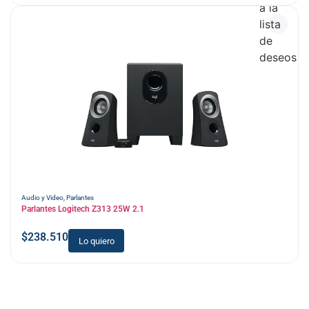
a la
lista
de
deseos
Audio y Video
,
Parlantes
Parlantes Logitech Z313 25W 2.1
$
238.510
Lo quiero