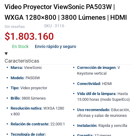
Video Proyector ViewSonic PA503W |
WXGA 1280×800 | 3800 Lúmenes | HDMI
SKU : 3116
Sin reseñas
$
1.803.160
En Stock
Envío rápido y seguro
Caracteristicas
Marca:
ViewSonic
Corrección de imagen:
V
Keystone vertical
Modelo:
PA503W
Conectividad:
HDMI
Tipo:
Video proyector
Vida útil de la lámpara:
Hasta
Brillo:
3800 lúmenes
15.000 horas (modo SuperEco)
Resolución nativa:
WXGA 1280
Uso recomendado:
Educación,
x 800
oficinas y salas de reuniones
Relación de contraste:
22.000:1
Instalación:
Rápida y sencilla
Tecnología de color:
Garantía:
12 meses