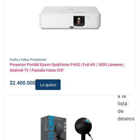
Audio y Video
,
Proyectores
Proyector Portátil Epson EpiqVision FH02 | Full HD | 3000 Lúmenes |
Android TV | Pantalla Hasta 300″
$
2.400.000
Lo quiero
Añadir
a la
lista
de
deseos