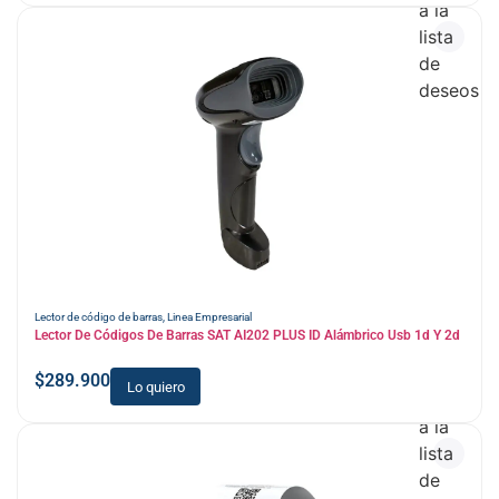
a la
lista
de
deseos
Lector de código de barras
,
Linea Empresarial
Lector De Códigos De Barras SAT AI202 PLUS ID Alámbrico Usb 1d Y 2d
$
289.900
Lo quiero
Añadir
a la
lista
de