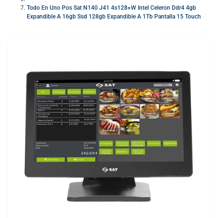
Todo En Uno Pos Sat N140 J41 4s128+W Intel Celeron Ddr4 4gb
Expandible A 16gb Ssd 128gb Expandible A 1Tb Pantalla 15 Touch