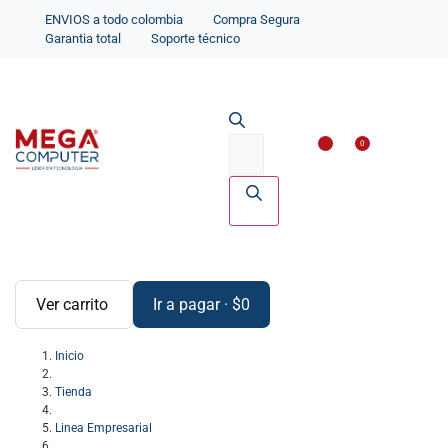
ENVIOS a todo colombia
Compra Segura
Garantia total
Soporte técnico
Impresoras y Scanne
Accesorios par
0
Ver carrito
Ir a pagar
·
$
0
Inicio
Tienda
Linea Empresarial