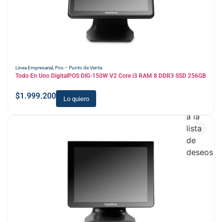
Linea Empresarial
,
Pos – Punto de Venta
Todo En Uno DigitalPOS DIG-150W V2 Core i3 RAM 8 DDR3 SSD 256GB
$
1.999.200
Lo quiero
Añadir
a la
lista
de
deseos