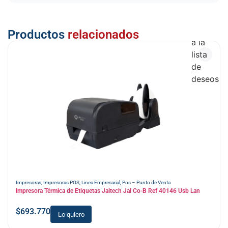
Añadir
Productos
relacionados
a la
lista
de
deseos
Impresoras
,
Impresoras POS
,
Linea Empresarial
,
Pos – Punto de Venta
Impresora Térmica de Etiquetas Jaltech Jal Co-B Ref 40146 Usb Lan
$
693.770
Lo quiero
Añadir