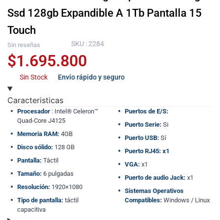
Ssd 128gb Expandible A 1Tb Pantalla 15
Touch
SKU : 2284
Sin reseñas
$
1.695.800
Sin Stock
Envío rápido y seguro
Caracteristicas
Procesador
: Intel® Celeron™
Puertos de E/S:
Quad-Core J4125
Puerto Serie:
Si
Memoria RAM:
4GB
Puerto USB:
Sí
Disco sólido:
128 GB
Puerto RJ45: x1
Pantalla:
Táctil
VGA:
x1
Tamaño:
6 pulgadas
Puerto de audio Jack:
x1
Resolución:
1920×1080
Sistemas Operativos
Tipo de pantalla:
táctil
Compatibles:
Windows / Linux
capacitiva