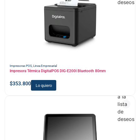
deseos
Impresoras POS
,
Linea Empresarial
Impresora Térmica DigitalPOS DIG-E200I Bluetooth 80mm
$
353.800
Lo quiero
Añadir
a la
lista
de
deseos