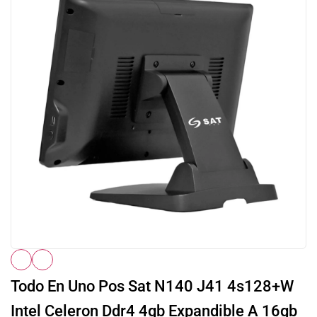
Todo En Uno Pos Sat N140 J41 4s128+W
Intel Celeron Ddr4 4gb Expandible A 16gb