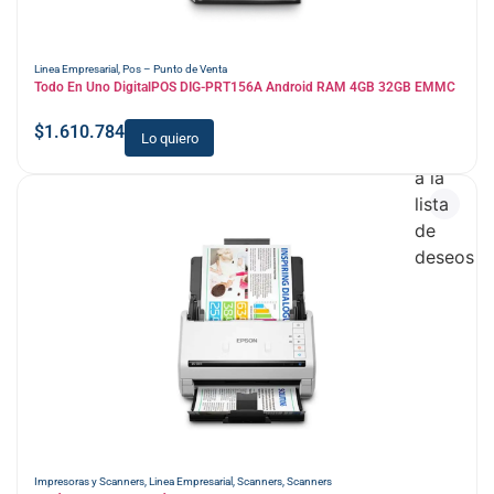
Linea Empresarial
,
Pos – Punto de Venta
Todo En Uno DigitalPOS DIG-PRT156A Android RAM 4GB 32GB EMMC
$
1.610.784
Lo quiero
Añadir
a la
lista
de
deseos
Impresoras y Scanners
,
Linea Empresarial
,
Scanners
,
Scanners