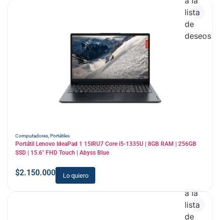
a la
lista
de
deseos
Computadores
,
Portátiles
Portátil Lenovo IdeaPad 1 15IRU7 Core i5-1335U | 8GB RAM | 256GB
SSD | 15.6″ FHD Touch | Abyss Blue
$
2.150.000
Lo quiero
Añadir
a la
lista
de