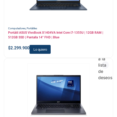
Computadores
,
Portátiles
Portátil ASUS VivoBook X1404VA Intel Core i7-1355U | 12GB RAM |
512GB SSD | Pantalla 14” FHD | Blue
$
2.299.900
Lo quiero
Añadir
a la
lista
de
deseos