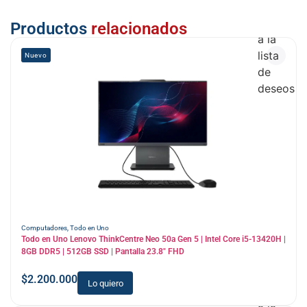
Añadir
Productos
relacionados
a la
lista
Nuevo
de
deseos
Computadores
,
Todo en Uno
Todo en Uno Lenovo ThinkCentre Neo 50a Gen 5 | Intel Core i5-13420H |
8GB DDR5 | 512GB SSD | Pantalla 23.8″ FHD
$
2.200.000
Lo quiero
Añadir