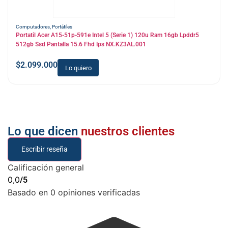
Computadores
,
Portátiles
Portatil Acer A15-51p-591e Intel 5 (Serie 1) 120u Ram 16gb Lpddr5
512gb Ssd Pantalla 15.6 Fhd Ips NX.KZ3AL.001
$
2.099.000
Lo quiero
Lo que dicen
nuestros clientes
Escribir reseña
Calificación general
0,0
/5
Basado en 0 opiniones verificadas