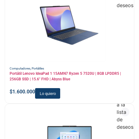
deseos
Computadores
,
Portátiles
Portátil Lenovo IdeaPad 1 15AMN7 Ryzen 5 7520U | 8GB LPDDR5 |
256GB SSD | 15.6″ FHD | Abyss Blue
$
1.600.000
Lo quiero
Añadir
a la
lista
de
deseos