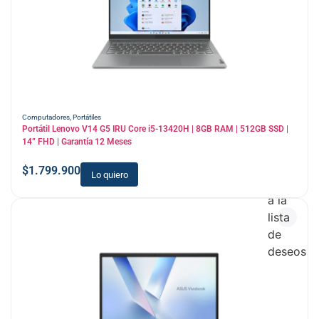
Computadores
,
Portátiles
Portátil Lenovo V14 G5 IRU Core i5-13420H | 8GB RAM | 512GB SSD |
14” FHD | Garantía 12 Meses
$
1.799.900
Lo quiero
Añadir
a la
lista
de
deseos