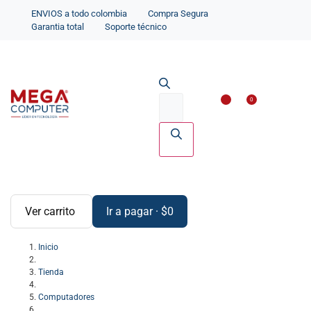
ENVIOS a todo colombia
Compra Segura
Garantia total
Soporte técnico
Impresoras y Scanne
Accesorios par
0
Ver carrito
Ir a pagar
·
$
0
Inicio
Tienda
Computadores