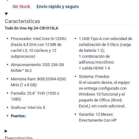
Sin Stock
Envío rápido y seguro
Caracteristicas
Todo En Uno Hp 24-CB1013LA
Procesador: Intel Core i5-1235U
1 USB Tipo-A con velocidad de
(hasta 4,4 GHz con 12 MB de
señalización de 5 Gb/s (carga
caché L3, 10 núcleos y 12
de batería 1.2);
subprocesos)
1 combinación de
adífonos/micrófono
Almacenamiento: SSD 256 GB
1 salida HDMI 1.4
NVMe™ M.2
Sistema: Freedos
Memoria Ram: 8GB DDR4-3200
Si el usuario desea, el equipo
MHz (1 x 8 GB)
se entrega configurado con
Pantalla: 23.8″ FHD (1920 x
Windows 10 funcional y el
1080)
paquete de Office (Word,
Excel,) sin costo adicional.
Graficos: Intel Iris X
Garantia: 12 Meses
Puertos:
Directamente Con HP
Descripción