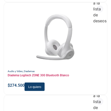
a la
lista
de
deseos
Audio y Video
,
Diademas
Diadema Logitech ZONE 300 Bluetooth Blanco
$
274.500
Lo quiero
Añadir
a la
lista
de