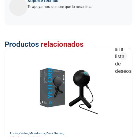
Soporte técnico
Te apoyamos siempre que lo necesites.
Añadir
Productos
relacionados
a la
lista
de
deseos
Audio y Video
,
Micrófonos
,
Zona Gaming