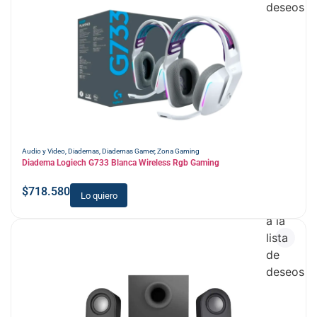
deseos
Audio y Video
,
Diademas
,
Diademas Gamer
,
Zona Gaming
Diadema Logiech G733 Blanca Wireless Rgb Gaming
$
718.580
Lo quiero
Añadir
a la
lista
de
deseos