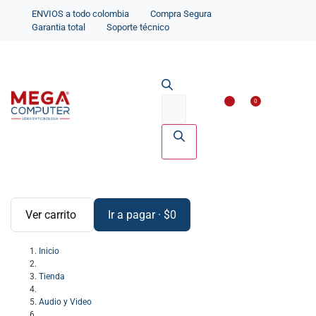
ENVIOS a todo colombia
Compra Segura
Garantia total
Soporte técnico
Impresoras y Scanne
Accesorios par
0
Ver carrito
Ir a pagar
·
$
0
Inicio
Tienda
Audio y Video