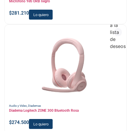
Micrófono Yeti ORB negro
$
281.210
Lo quiero
Añadir
a la
lista
de
deseos
Audio y Video
,
Diademas
Diadema Logitech ZONE 300 Bluetooth Rosa
$
274.500
Lo quiero
Añadir