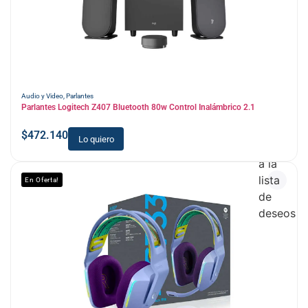
Audio y Video
,
Parlantes
Parlantes Logitech Z407 Bluetooth 80w Control Inalámbrico 2.1
$
472.140
Lo quiero
Añadir
a la
lista
En Oferta!
de
deseos