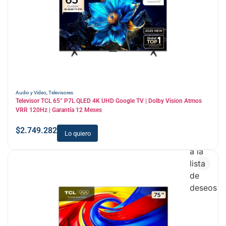
Audio y Video
,
Televisores
Televisor TCL 65” P7L QLED 4K UHD Google TV | Dolby Vision Atmos
VRR 120Hz | Garantía 12 Meses
$
2.749.282
Lo quiero
Añadir
a la
lista
de
deseos