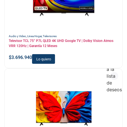
Audio y Video
,
Linea Hogar
,
Televisores
Televisor TCL 75” P7L QLED 4K UHD Google TV | Dolby Vision Atmos
VRR 120Hz | Garantía 12 Meses
$
3.696.940
Lo quiero
Añadir
a la
lista
de
deseos