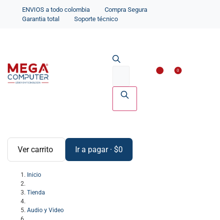
ENVIOS a todo colombia
Compra Segura
Garantia total
Soporte técnico
Impresoras y Scanne
Accesorios par
0
Ver carrito
Ir a pagar
·
$
0
Inicio
Tienda
Audio y Video