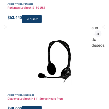
Audio y Video
,
Parlantes
Parlantes Logitech S150 USB
$
63.440
Lo quiero
Añadir
a la
lista
de
deseos
Audio y Video
,
Diademas
Diadema Logitech H111 Stereo Negra Plug
$
49.000