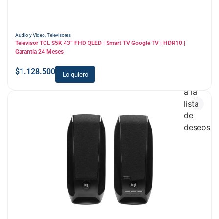
Audio y Video
,
Televisores
Televisor TCL S5K 43” FHD QLED | Smart TV Google TV | HDR10 |
Garantía 24 Meses
$
1.128.500
Lo quiero
Añadir
a la
lista
de
deseos