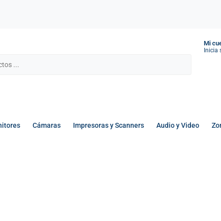
Mi cu
Inicia
itores
Cámaras
Impresoras y Scanners
Audio y Video
Zo