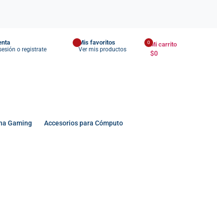
enta
Mis favoritos
0
Mi carrito
 sesión o registrate
Ver mis productos
$
0
na Gaming
Accesorios para Cómputo