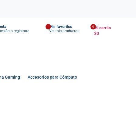
enta
Mis favoritos
0
Mi carrito
 sesión o registrate
Ver mis productos
$
0
na Gaming
Accesorios para Cómputo