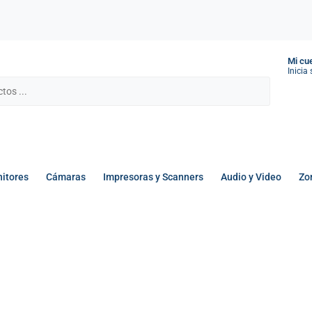
Mi cu
Inicia
itores
Cámaras
Impresoras y Scanners
Audio y Video
Zo