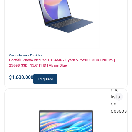
Computadores
,
Portátiles
Portátil Lenovo IdeaPad 1 15AMN7 Ryzen 5 7520U | 8GB LPDDR5 |
256GB SSD | 15.6″ FHD | Abyss Blue
$
1.600.000
Lo quiero
Añadir
a la
lista
de
deseos