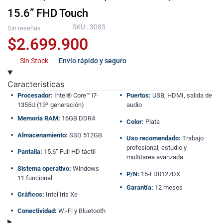
15.6” FHD Touch
SKU : 3083
Sin reseñas
$
2.699.900
Sin Stock
Envío rápido y seguro
Caracteristicas
Procesador:
Intel® Core™ i7-
Puertos:
USB, HDMI, salida de
1355U (13ª generación)
audio
Memoria RAM:
16GB DDR4
Color:
Plata
Almacenamiento:
SSD 512GB
Uso recomendado:
Trabajo
profesional, estudio y
Pantalla:
15.6” Full HD táctil
multitarea avanzada
Sistema operativo:
Windows
P/N:
15-FD0127DX
11 funcional
Garantía:
12 meses
Gráficos:
Intel Iris Xe
Conectividad:
Wi-Fi y Bluetooth