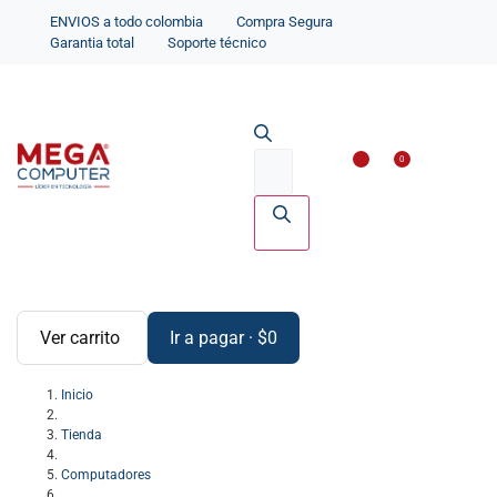
ENVIOS a todo colombia
Compra Segura
Garantia total
Soporte técnico
Impresoras y Scanne
Accesorios par
0
Ver carrito
Ir a pagar
·
$
0
Inicio
Tienda
Computadores