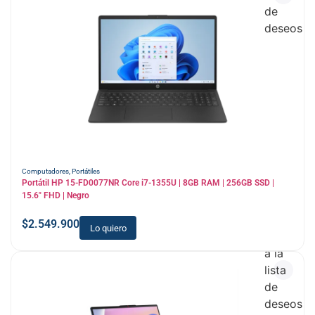
de
deseos
Computadores
,
Portátiles
Portátil HP 15-FD0077NR Core i7-1355U | 8GB RAM | 256GB SSD |
15.6″ FHD | Negro
$
2.549.900
Lo quiero
Añadir
a la
lista
de
deseos