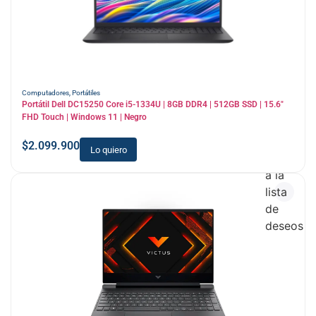
Computadores
,
Portátiles
Portátil Dell DC15250 Core i5-1334U | 8GB DDR4 | 512GB SSD | 15.6″
FHD Touch | Windows 11 | Negro
$
2.099.900
Lo quiero
Añadir
a la
lista
de
deseos