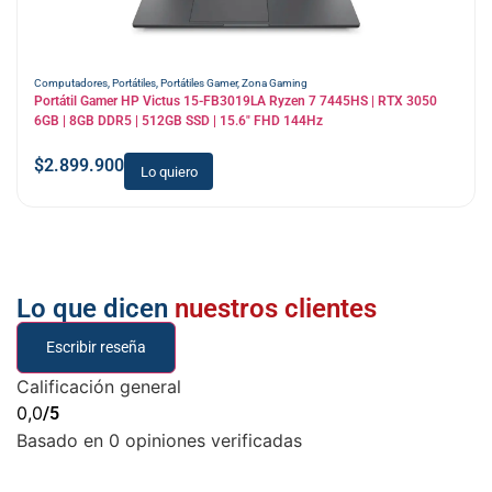
Computadores
,
Portátiles
,
Portátiles Gamer
,
Zona Gaming
Portátil Gamer HP Victus 15-FB3019LA Ryzen 7 7445HS | RTX 3050
6GB | 8GB DDR5 | 512GB SSD | 15.6″ FHD 144Hz
$
2.899.900
Lo quiero
Lo que dicen
nuestros clientes
Escribir reseña
Calificación general
0,0
/5
Basado en 0 opiniones verificadas