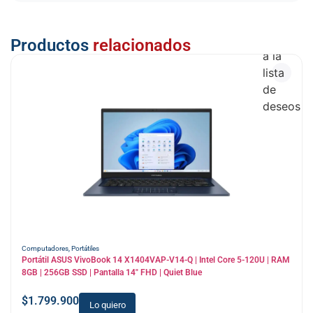
Añadir
Productos
relacionados
a la
lista
de
deseos
Computadores
,
Portátiles
Portátil ASUS VivoBook 14 X1404VAP-V14-Q | Intel Core 5-120U | RAM
8GB | 256GB SSD | Pantalla 14″ FHD | Quiet Blue
$
1.799.900
Lo quiero