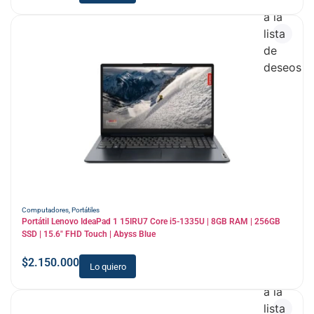
Añadir
a la
lista
de
deseos
Computadores
,
Portátiles
Portátil Lenovo IdeaPad 1 15IRU7 Core i5-1335U | 8GB RAM | 256GB
SSD | 15.6″ FHD Touch | Abyss Blue
$
2.150.000
Lo quiero
Añadir
a la
lista