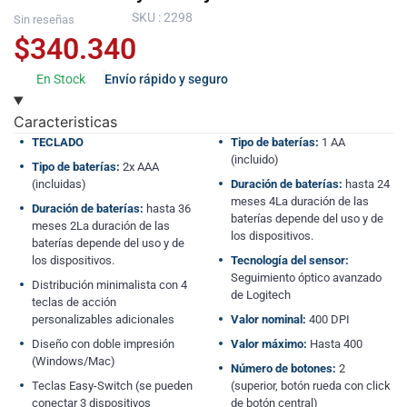
SKU : 2298
Sin reseñas
$
340.340
En Stock
Envío rápido y seguro
Caracteristicas
TECLADO
Tipo de baterías:
1 AA
(incluido)
Tipo de baterías:
2x AAA
(incluidas)
Duración de baterías:
hasta 24
meses 4La duración de las
Duración de baterías:
hasta 36
baterías depende del uso y de
meses 2La duración de las
los dispositivos.
baterías depende del uso y de
los dispositivos.
Tecnología del sensor:
Seguimiento óptico avanzado
Distribución minimalista con 4
de Logitech
teclas de acción
personalizables adicionales
Valor nominal:
400 DPI
Diseño con doble impresión
Valor máximo:
Hasta 400
(Windows/Mac)
Número de botones:
2
Teclas Easy-Switch (se pueden
(superior, botón rueda con click
conectar 3 dispositivos
de botón central)