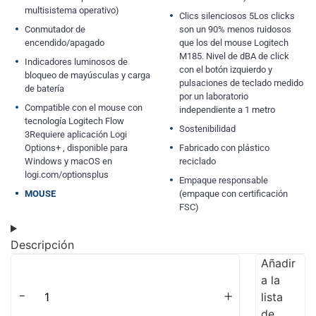
multisistema operativo)
Clics silenciosos 5Los clicks
Conmutador de
son un 90% menos ruidosos
encendido/apagado
que los del mouse Logitech
M185. Nivel de dBA de click
Indicadores luminosos de
con el botón izquierdo y
bloqueo de mayúsculas y carga
pulsaciones de teclado medido
de batería
por un laboratorio
Compatible con el mouse con
independiente a 1 metro
tecnología Logitech Flow
Sostenibilidad
3Requiere aplicación Logi
Options+ , disponible para
Fabricado con plástico
Windows y macOS en
reciclado
logi.com/optionsplus
Empaque responsable
MOUSE
(empaque con certificación
FSC)
Descripción
Añadir
a la
-
+
lista
de