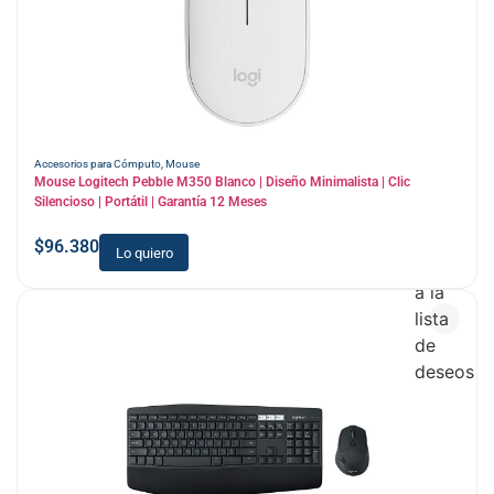
Accesorios para Cómputo
,
Mouse
Mouse Logitech Pebble M350 Blanco | Diseño Minimalista | Clic
Silencioso | Portátil | Garantía 12 Meses
$
96.380
Lo quiero
Añadir
a la
lista
de
deseos