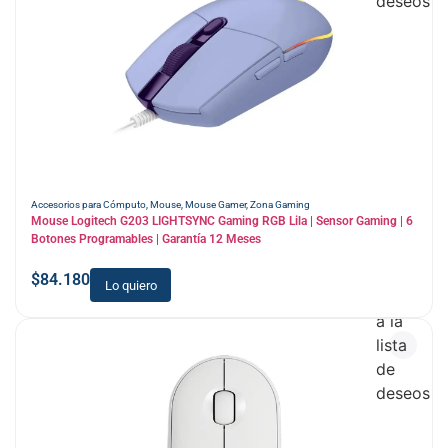
deseos
Accesorios para Cómputo
,
Mouse
,
Mouse Gamer
,
Zona Gaming
Mouse Logitech G203 LIGHTSYNC Gaming RGB Lila | Sensor Gaming | 6
Botones Programables | Garantía 12 Meses
$
84.180
Lo quiero
Añadir
a la
lista
de
deseos