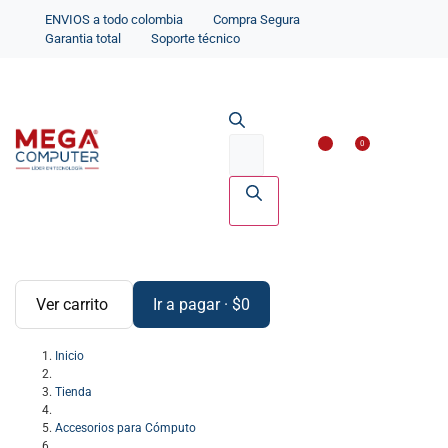
ENVIOS a todo colombia
Compra Segura
Garantia total
Soporte técnico
Impresoras y Scanne
Accesorios par
0
Ver carrito
Ir a pagar
·
$
0
Inicio
Tienda
Accesorios para Cómputo