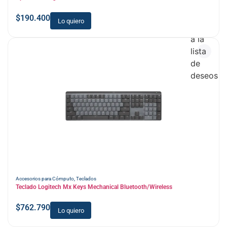
$
190.400
Lo quiero
Añadir
a la
lista
de
deseos
Accesorios para Cómputo
,
Teclados
Teclado Logitech Mx Keys Mechanical Bluetooth/Wireless
$
762.790
Lo quiero
Añadir