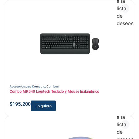
a la
lista
de
deseos
Accesorios para Cómputo
,
Combos
Combo MK540 Logitech Teclado y Mouse Inalámbrico
$
195.200
Lo quiero
Añadir
a la
lista
de