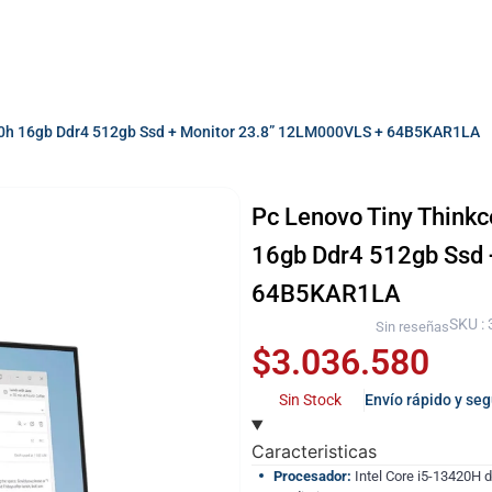
420h 16gb Ddr4 512gb Ssd + Monitor 23.8” 12LM000VLS + 64B5KAR1LA
Pc Lenovo Tiny Thinkc
16gb Ddr4 512gb Ssd 
64B5KAR1LA
SKU :
Sin reseñas
$
3.036.580
Sin Stock
Envío rápido y se
Caracteristicas
Procesador:
Intel Core i5-13420H d