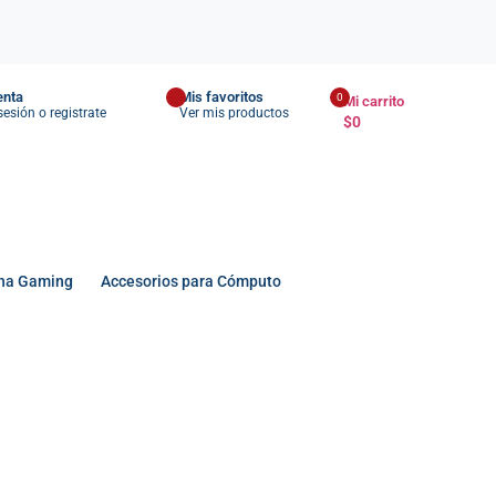
enta
Mis favoritos
0
Mi carrito
 sesión o registrate
Ver mis productos
$
0
na Gaming
Accesorios para Cómputo