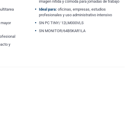
imagen nítida y cómoda para jornadas de trabajo
ltitarea
Ideal para:
oficinas, empresas, estudios
profesionales y uso administrativo intensivo
 mayor
SN PC TINY/ 12LM000VLS
SN MONITOR/64B5KAR1LA
ofesional
pacto y