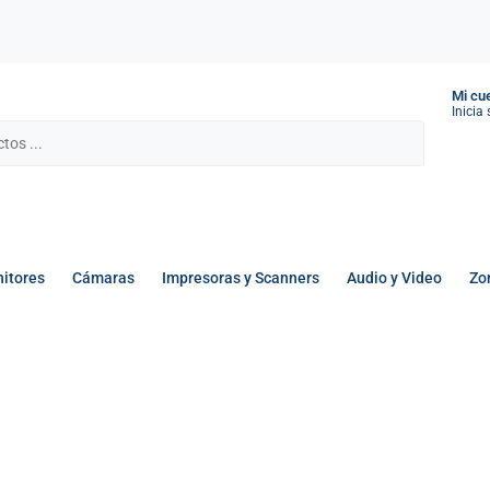
Mi cu
Inicia
itores
Cámaras
Impresoras y Scanners
Audio y Video
Zo