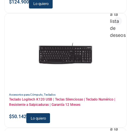
$
124.900
Lo quiero
Añadir
a la
lista
de
deseos
Accesorios para Cómputo
,
Teclados
Teclado Logitech K120 USB | Teclas Silenciosas | Teclado Numérico |
Resistente a Salpicaduras | Garantía 12 Meses
$
50.142
Lo quiero
Añadir
a la