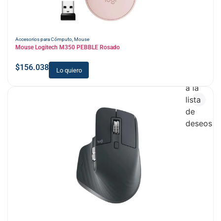
Accesorios para Cómputo
,
Mouse
Mouse Logitech M350 PEBBLE Rosado
$
156.038
Lo quiero
Añadir
a la
lista
de
deseos