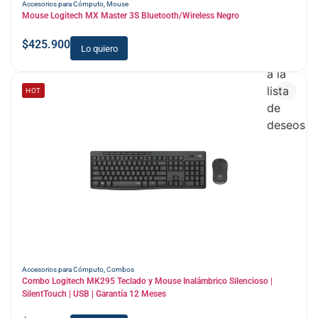
Accesorios para Cómputo
,
Mouse
Mouse Logitech MX Master 3S Bluetooth/Wireless Negro
$
425.900
Lo quiero
Añadir
a la
lista
HOT
de
deseos
Accesorios para Cómputo
,
Combos
Combo Logitech MK295 Teclado y Mouse Inalámbrico Silencioso |
SilentTouch | USB | Garantía 12 Meses