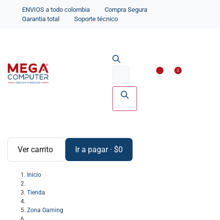
ENVIOS a todo colombia
Compra Segura
Garantia total
Soporte técnico
Impresoras y Scanne
Accesorios par
0
Ver carrito
Ir a pagar
·
$
0
Inicio
Tienda
Zona Gaming