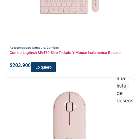
Accesorios para Cómputo
,
Combos
Combo Logitech Mk470 Slim Teclado Y Mouse Inalámbrico Rosado
$
203.900
Lo quiero
Añadir
a la
lista
de
deseos