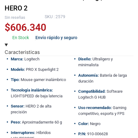
HERO 2
SKU : 2579
Sin reseñas
$
606.340
En Stock
Envío rápido y seguro
Caracteristicas
Marca:
Logitech
Diseño:
Ultraligero y
minimalista
Modelo:
PRO X Superlight 2
Autonomía:
Batería de larga
Tipo:
Mouse gamer inalámbrico
duración
Tecnología inalámbrica:
Compatibilidad:
Software
LIGHTSPEED de baja latencia
Logitech G HUB
Sensor:
HERO 2 de alta
Uso recomendado:
Gaming
precisión
competitivo, esports y FPS
Peso:
Aproximadamente 60 g
Color:
Negro
Interruptores:
Híbridos
P/N:
910-006628