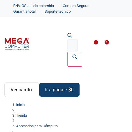
ENVIOS a todo colombia
Compra Segura
Garantia total
Soporte técnico
Impresoras y Scanne
Accesorios par
0
Ver carrito
Ir a pagar
·
$
0
Inicio
Tienda
Accesorios para Cómputo