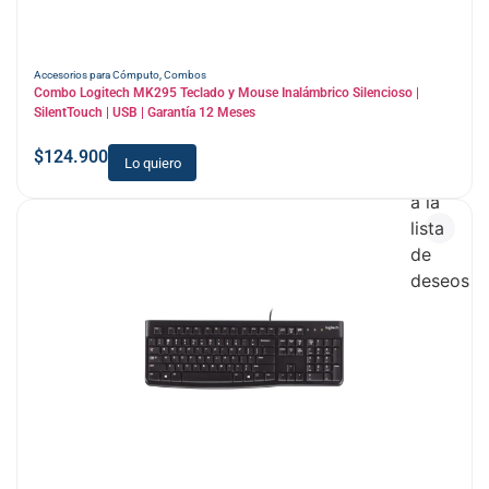
Accesorios para Cómputo
,
Combos
Combo Logitech MK295 Teclado y Mouse Inalámbrico Silencioso |
SilentTouch | USB | Garantía 12 Meses
$
124.900
Lo quiero
Añadir
a la
lista
de
deseos