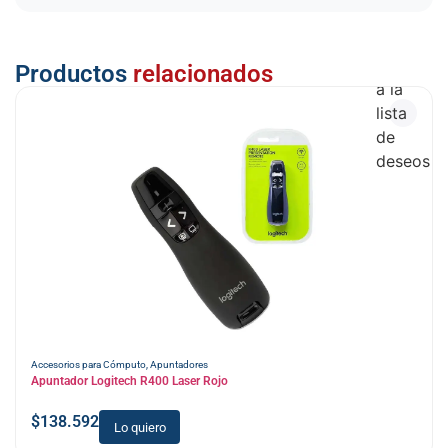
Añadir
Productos
relacionados
a la
lista
de
deseos
Accesorios para Cómputo
,
Apuntadores
Apuntador Logitech R400 Laser Rojo
$
138.592
Lo quiero
Añadir