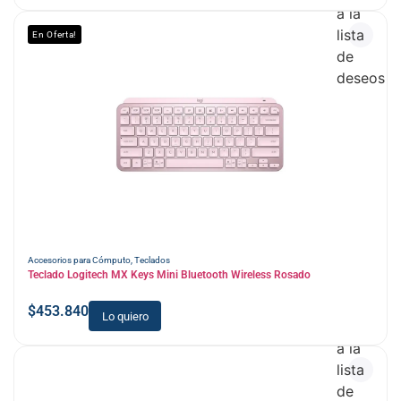
a la
lista
En Oferta!
de
deseos
Accesorios para Cómputo
,
Teclados
Teclado Logitech MX Keys Mini Bluetooth Wireless Rosado
$
453.840
Lo quiero
Añadir
a la
lista
de