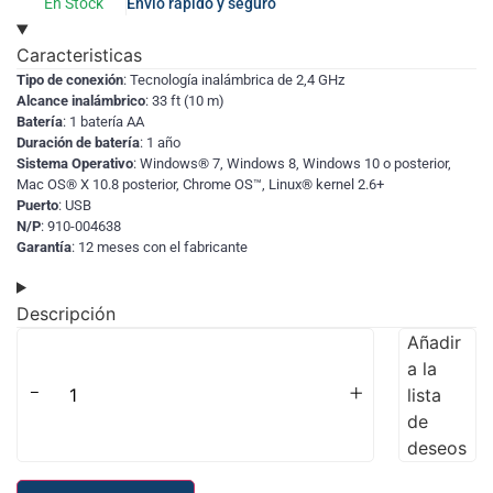
En Stock
Envío rápido y seguro
Caracteristicas
Tipo de conexión
: Tecnología inalámbrica de 2,4 GHz
Alcance inalámbrico
: 33 ft (10 m)
Batería
: 1 batería AA
Duración de batería
: 1 año
Sistema Operativo
: Windows® 7, Windows 8, Windows 10 o posterior,
Mac OS® X 10.8 posterior, Chrome OS™, Linux® kernel 2.6+
Puerto
: USB
N/P
: 910-004638
Garantía
: 12 meses con el fabricante
Descripción
Añadir
a la
-
+
lista
de
deseos