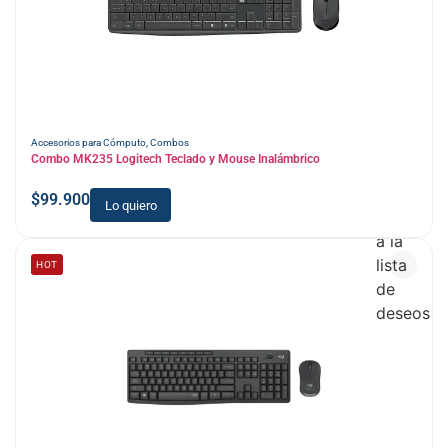
Accesorios para Cómputo
,
Combos
Combo MK235 Logitech Teclado y Mouse Inalámbrico
$
99.900
Lo quiero
Añadir
a la
lista
HOT
de
deseos