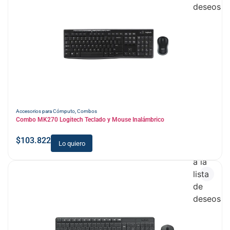
deseos
Accesorios para Cómputo
,
Combos
Combo MK270 Logitech Teclado y Mouse Inalámbrico
$
103.822
Lo quiero
Añadir
a la
lista
de
deseos