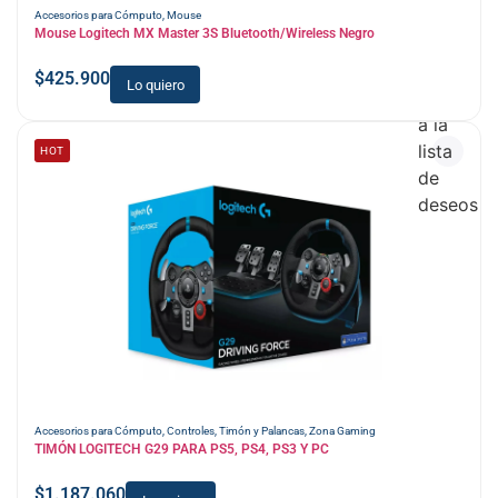
Accesorios para Cómputo
,
Mouse
Mouse Logitech MX Master 3S Bluetooth/Wireless Negro
$
425.900
Lo quiero
Añadir
a la
lista
HOT
de
deseos
Accesorios para Cómputo
,
Controles
,
Timón y Palancas
,
Zona Gaming
TIMÓN LOGITECH G29 PARA PS5, PS4, PS3 Y PC
$
1.187.060