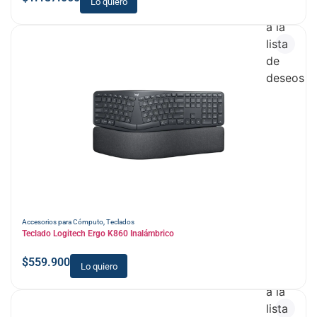
Lo quiero
Añadir
a la
lista
de
deseos
Accesorios para Cómputo
,
Teclados
Teclado Logitech Ergo K860 Inalámbrico
$
559.900
Lo quiero
Añadir
a la
lista