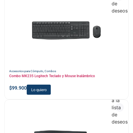
de
deseos
Accesorios para Cómputo
,
Combos
Combo MK235 Logitech Teclado y Mouse Inalámbrico
$
99.900
Lo quiero
Añadir
a la
lista
de
deseos