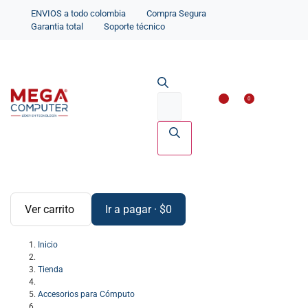
ENVIOS a todo colombia
Compra Segura
Garantia total
Soporte técnico
Impresoras y Scanne
Accesorios par
0
Ver carrito
Ir a pagar
·
$
0
Inicio
Tienda
Accesorios para Cómputo