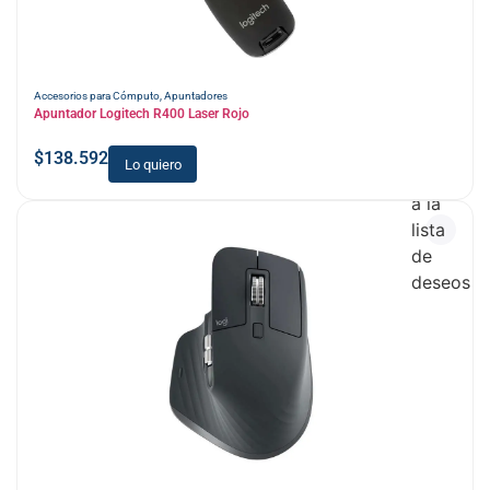
Accesorios para Cómputo
,
Apuntadores
Apuntador Logitech R400 Laser Rojo
$
138.592
Lo quiero
Añadir
a la
lista
de
deseos