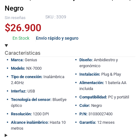
Negro
SKU : 3309
Sin reseñas
$
26.900
En Stock
Envío rápido y seguro
Caracteristicas
Marca:
Genius
Diseño:
Ambidiestro y
ergonómico
Modelo:
NX-7000
Instalación:
Plug & Play
Tipo de conexión:
Inalámbrica
2.4GHz
Alimentación:
1 batería AA
incluida
Interfaz:
USB
Compatibilidad:
PC y portátil
Tecnología del sensor:
BlueEye
óptico
Color:
Negro
Resolución:
1200 DPI
P/N:
31030027400
Alcance inalámbrico:
Hasta 10
Garantía:
12 meses
metros