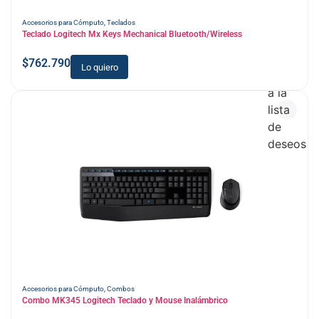
Accesorios para Cómputo
,
Teclados
Teclado Logitech Mx Keys Mechanical Bluetooth/Wireless
$
762.790
Lo quiero
Añadir
a la
lista
de
deseos
Accesorios para Cómputo
,
Combos
Combo MK345 Logitech Teclado y Mouse Inalámbrico