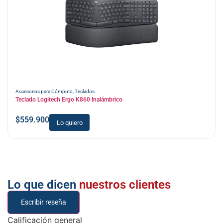
Accesorios para Cómputo
,
Teclados
Teclado Logitech Ergo K860 Inalámbrico
$
559.900
Lo quiero
Lo que dicen
nuestros clientes
Escribir reseña
Calificación general