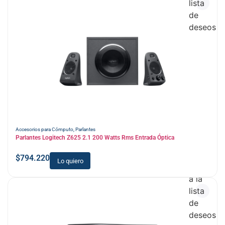
lista
de
deseos
Accesorios para Cómputo
,
Parlantes
Parlantes Logitech Z625 2.1 200 Watts Rms Entrada Óptica
$
794.220
Lo quiero
Añadir
a la
lista
de
deseos