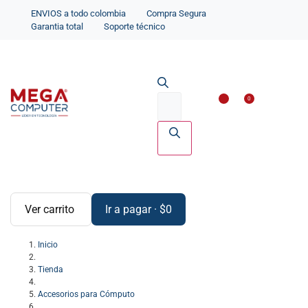
ENVIOS a todo colombia
Compra Segura
Garantia total
Soporte técnico
Impresoras y Scanne
Accesorios par
0
Ver carrito
Ir a pagar
·
$
0
Inicio
Tienda
Accesorios para Cómputo