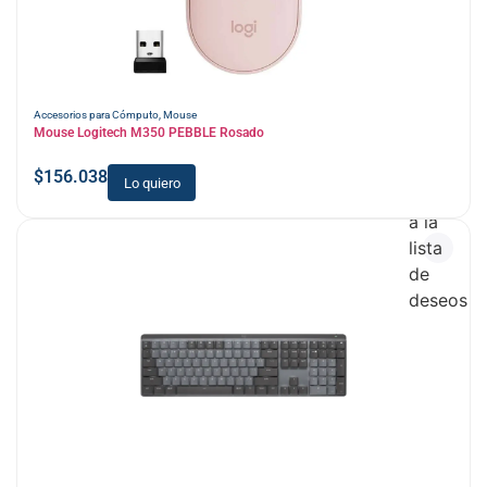
Accesorios para Cómputo
,
Mouse
Mouse Logitech M350 PEBBLE Rosado
$
156.038
Lo quiero
Añadir
a la
lista
de
deseos