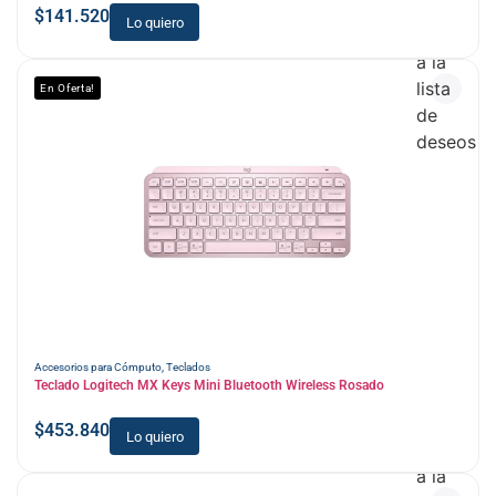
$
141.520
Lo quiero
Añadir
a la
lista
En Oferta!
de
deseos
Accesorios para Cómputo
,
Teclados
Teclado Logitech MX Keys Mini Bluetooth Wireless Rosado
$
453.840
Lo quiero
Añadir
a la