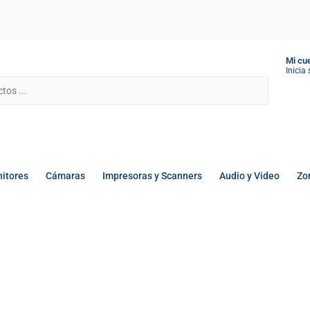
Mi cu
Inicia
itores
Cámaras
Impresoras y Scanners
Audio y Video
Zo