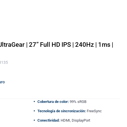
traGear | 27” Full HD IPS | 240Hz | 1ms |
 3135
uro
Cobertura de color:
99% sRGB
Tecnología de sincronización:
FreeSync
Conectividad:
HDMI, DisplayPort