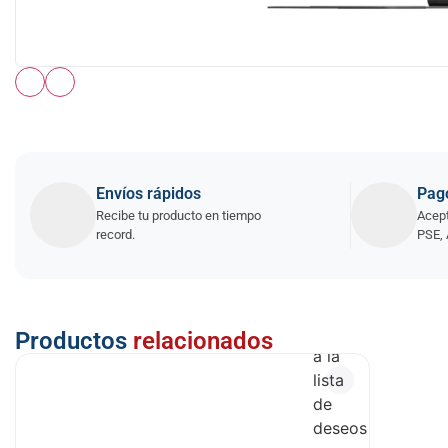
Envíos rápidos
Pag
Recibe tu producto en tiempo
Acept
record.
PSE, 
Añadir
Productos
relacionados
a la
lista
de
deseos