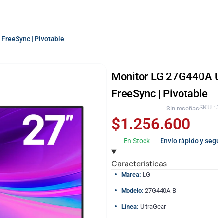
 FreeSync | Pivotable
Monitor LG 27G440A Ul
FreeSync | Pivotable
SKU :
Sin reseñas
$
1.256.600
En Stock
Envío rápido y seg
Caracteristicas
Marca:
LG
Modelo:
27G440A-B
Línea:
UltraGear