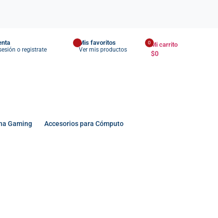
enta
Mis favoritos
0
Mi carrito
 sesión o registrate
Ver mis productos
$
0
na Gaming
Accesorios para Cómputo