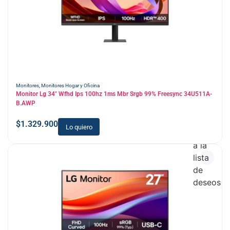
Monitores
,
Monitores Hogar y Oficina
Monitor Lg 34″ Wfhd Ips 100hz 1ms Mbr Srgb 99% Freesync 34U511A-
B.AWP
$
1.329.900
Lo quiero
Añadir
a la
lista
de
deseos