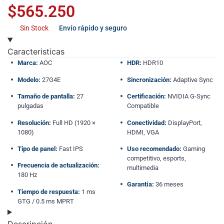
$
565.250
Sin Stock
Envío rápido y seguro
Caracteristicas
Marca:
AOC
HDR:
HDR10
Modelo:
27G4E
Sincronización:
Adaptive Sync
Tamaño de pantalla:
27
Certificación:
NVIDIA G-Sync
pulgadas
Compatible
Resolución:
Full HD (1920 ×
Conectividad:
DisplayPort,
1080)
HDMI, VGA
Tipo de panel:
Fast IPS
Uso recomendado:
Gaming
competitivo, esports,
Frecuencia de actualización:
multimedia
180 Hz
Garantía:
36 meses
Tiempo de respuesta:
1 ms
GTG / 0.5 ms MPRT
Descripción