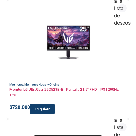
a la
lista
de
deseos
Monitores
,
Monitores Hogar y Oficina
Monitor LG UltraGear 25G523B-B | Pantalla 24.5″ FHD | IPS | 200Hz |
1ms
$
720.000
Lo quiero
Añadir
a la
lista
de