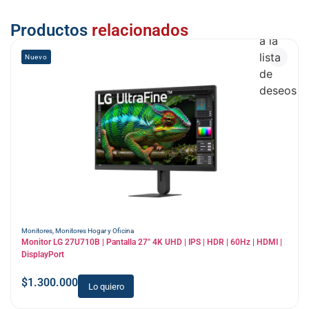
Añadir
Productos
relacionados
a la
lista
Nuevo
de
deseos
Monitores
,
Monitores Hogar y Oficina
Monitor LG 27U710B | Pantalla 27″ 4K UHD | IPS | HDR | 60Hz | HDMI |
DisplayPort
$
1.300.000
Lo quiero
Añadir