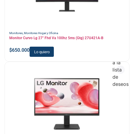
Monitores
,
Monitores Hogar y Oficina
Monitor Curvo Lg 27″ Fhd Va 100hz 5ms (Gtg) 27U421A-B
$
650.000
Lo quiero
Añadir
a la
lista
de
deseos