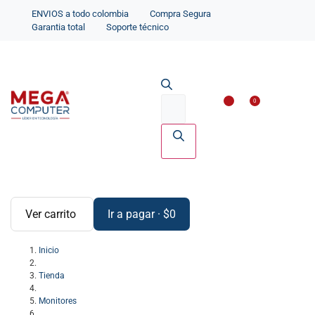
ENVIOS a todo colombia
Compra Segura
Garantia total
Soporte técnico
Impresoras y Scanne
Accesorios par
0
Ver carrito
Ir a pagar
·
$
0
Inicio
Tienda
Monitores