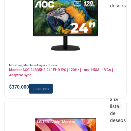
deseos
Monitores
,
Monitores Hogar y Oficina
Monitor AOC 24B35H3 24” FHD IPS | 120Hz | 1ms | HDMI + VGA |
Adaptive Sync
$
370.000
Lo quiero
Añadir
a la
lista
de
deseos