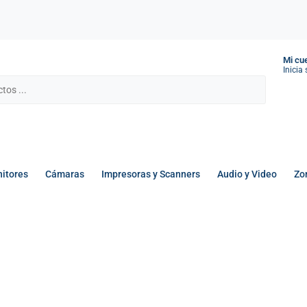
Mi cu
Inicia
itores
Cámaras
Impresoras y Scanners
Audio y Video
Zo