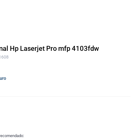
nal Hp Laserjet Pro mfp 4103fdw
 1608
guro
 recomendado: