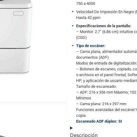
750 a 4000
Velocidad De Impresión En Negro (
Hasta 42 ppm
Especificaciones de la pantalla:
– Monitor: 2.7″ (6.86 cm) intuitive 
(CGD)
Tipo de escáner:
– Cama plana, alimentador automá
documentos (ADF)
Modos de entrada de digitalización:
– Botones de escaneo, copiado, co
o archivos en el panel frontal; Sof
HP; y aplicación de usuario media
Tamaño de escaneado:
– ADF: 216 x 356 mm Máximo; 102
Mínimos
– Cama plana: 216 x 297 mm
Funciones avanzadas del escáner:V
copia
Escaneado ADF dúplex: SI
Descripción