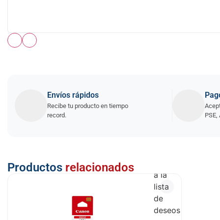
Envíos rápidos
Pag
Recibe tu producto en tiempo
Acept
record.
PSE, 
Añadir
Productos
relacionados
a la
lista
de
deseos