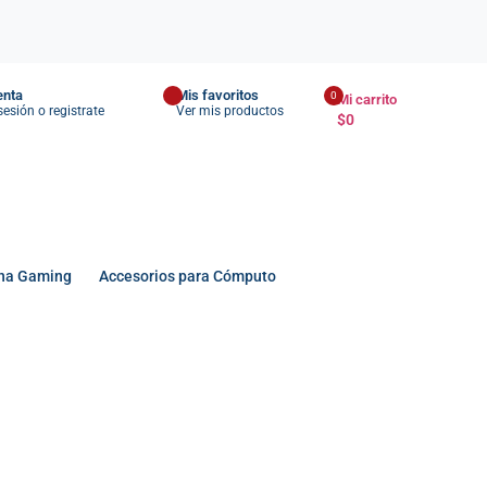
enta
Mis favoritos
0
Mi carrito
 sesión o registrate
Ver mis productos
$
0
na Gaming
Accesorios para Cómputo