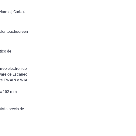
Normal, Carta):
color touchscreen
tico de
rreo electrónico
tware de Escaneo
nte TWAIN o WIA
 x 152 mm
ista previa de