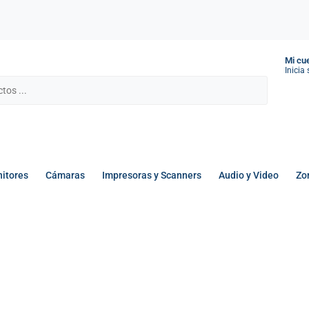
Mi cu
Inicia
itores
Cámaras
Impresoras y Scanners
Audio y Video
Zo