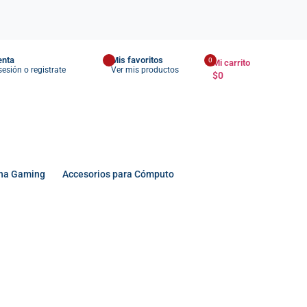
enta
Mis favoritos
0
Mi carrito
 sesión o registrate
Ver mis productos
$
0
na Gaming
Accesorios para Cómputo