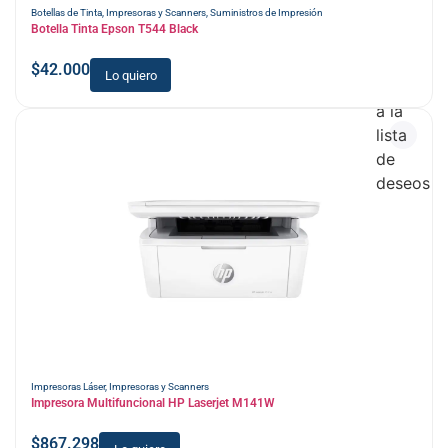
Botellas de Tinta
,
Impresoras y Scanners
,
Suministros de Impresión
Botella Tinta Epson T544 Black
$
42.000
Lo quiero
Añadir
a la
lista
de
deseos
Impresoras Láser
,
Impresoras y Scanners
Impresora Multifuncional HP Laserjet M141W
$
867.298