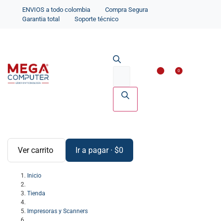
ENVIOS a todo colombia
Compra Segura
Garantia total
Soporte técnico
Impresoras y Scanne
Accesorios par
0
Ver carrito
Ir a pagar
·
$
0
Inicio
Tienda
Impresoras y Scanners