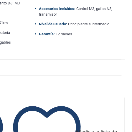
ento DJI M3
Accesorios incluidos:
Control M3, gafas N3,
transmisor
7 km
Nivel de usuario:
Principiante e intermedio
atería
Garantía:
12 meses
rgables
Añadir a la lista de