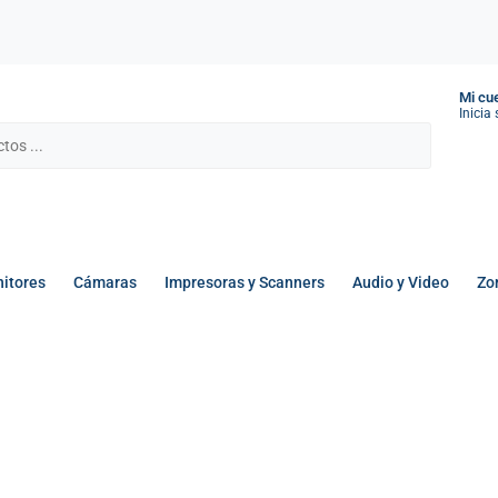
Mi cu
Inicia
itores
Cámaras
Impresoras y Scanners
Audio y Video
Zo