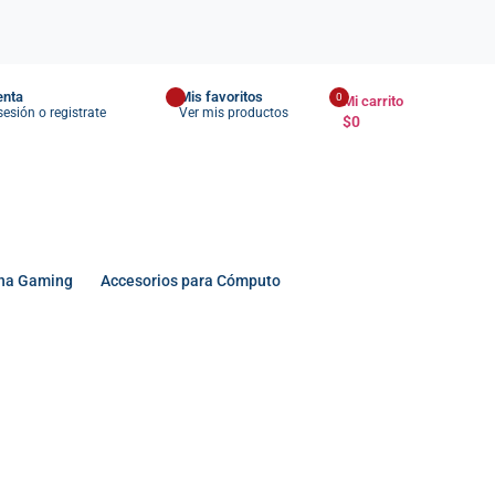
enta
Mis favoritos
0
Mi carrito
 sesión o registrate
Ver mis productos
$
0
na Gaming
Accesorios para Cómputo