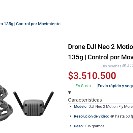
ro 135g | Control por Movimiento
Drone DJI Neo 2 Motio
135g | Control por Mo
SKU :
Sin reseñas
$
3.510.500
En Stock
Envío rápido y seg
Caracteristicas
Modelo:
DJI Neo 2 Motion Fly Mor
Resolución de video:
4K hasta 60 f
Peso:
135 gramos