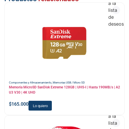
a la
lista
de
deseos
Componentes y Almacenamiento
,
Memorias USB / Micro SD
Memoria MicroSD SanDisk Extreme 128GB | UHS-I | Hasta 190MB/s | A2
U3 V30 | 4K UHD
$
165.000
Lo quiero
Añadir
a la
lista