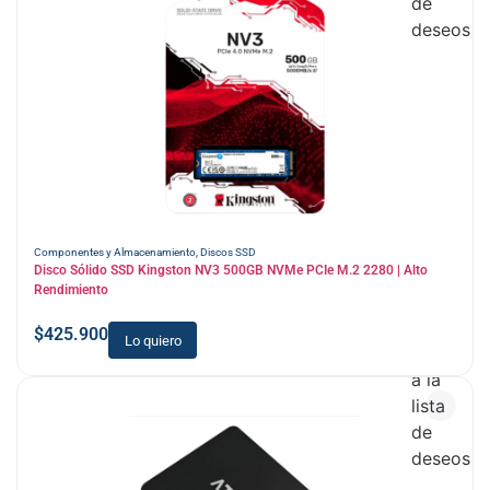
de
deseos
Componentes y Almacenamiento
,
Discos SSD
Disco Sólido SSD Kingston NV3 500GB NVMe PCIe M.2 2280 | Alto
Rendimiento
$
425.900
Lo quiero
Añadir
a la
lista
de
deseos