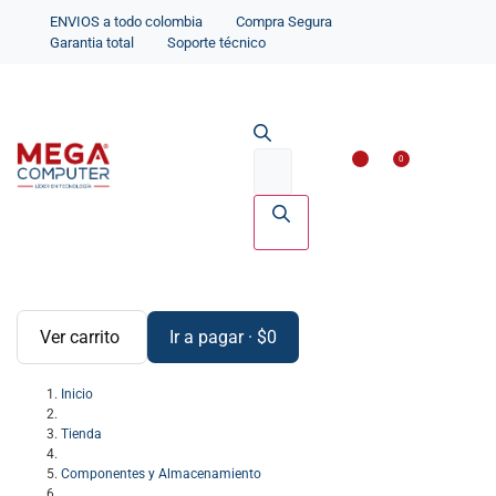
ENVIOS a todo colombia
Compra Segura
Garantia total
Soporte técnico
Impresoras y Scanne
Accesorios par
0
Ver carrito
Ir a pagar
·
$
0
Inicio
Tienda
Componentes y Almacenamiento