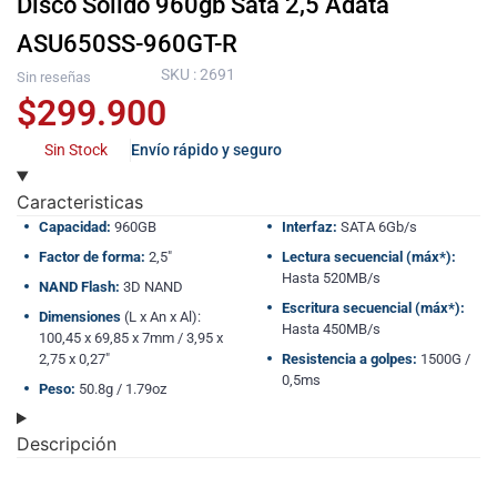
Disco Solido 960gb Sata 2,5 Adata
ASU650SS-960GT-R
SKU : 2691
Sin reseñas
$
299.900
Sin Stock
Envío rápido y seguro
Caracteristicas
Capacidad:
960GB
Interfaz:
SATA 6Gb/s
Factor de forma:
2,5″
Lectura secuencial (máx*):
Hasta 520MB/s
NAND Flash:
3D NAND
Escritura secuencial (máx*):
Dimensiones
(L x An x Al):
Hasta 450MB/s
100,45 x 69,85 x 7mm / 3,95 x
2,75 x 0,27″
Resistencia a golpes:
1500G /
0,5ms
Peso:
50.8g / 1.79oz
Descripción