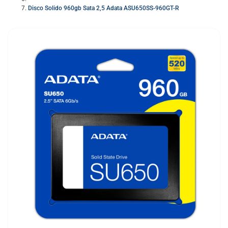
Disco Solido 960gb Sata 2,5 Adata ASU650SS-960GT-R