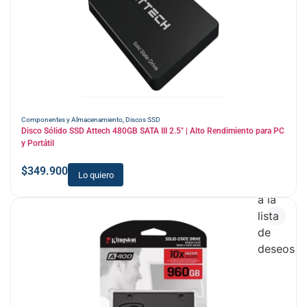
Componentes y Almacenamiento
,
Discos SSD
Disco Sólido SSD Attech 480GB SATA III 2.5″ | Alto Rendimiento para PC
y Portátil
$
349.900
Lo quiero
Añadir
a la
lista
de
deseos