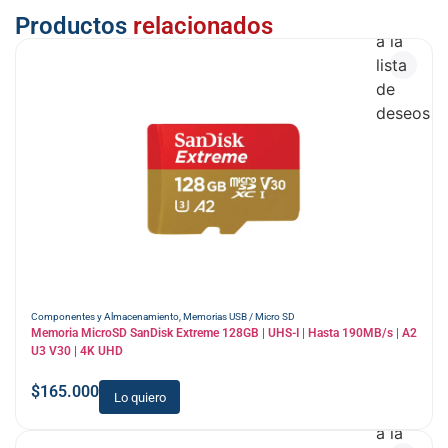
Añadir
Productos
relacionados
a la
lista
de
deseos
Componentes y Almacenamiento
,
Memorias USB / Micro SD
Memoria MicroSD SanDisk Extreme 128GB | UHS-I | Hasta 190MB/s | A2
U3 V30 | 4K UHD
$
165.000
Lo quiero
Añadir
a la