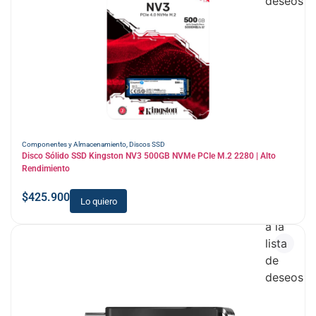
deseos
Componentes y Almacenamiento
,
Discos SSD
Disco Sólido SSD Kingston NV3 500GB NVMe PCIe M.2 2280 | Alto
Rendimiento
$
425.900
Lo quiero
Añadir
a la
lista
de
deseos