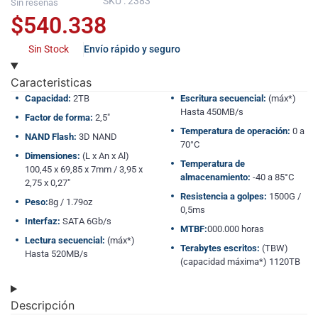
SKU : 2383
Sin reseñas
$
540.338
Sin Stock
Envío rápido y seguro
Caracteristicas
Capacidad:
2TB
Escritura secuencial:
(máx*)
Hasta 450MB/s
Factor de forma:
2,5″
Temperatura de operación:
0 a
NAND Flash:
3D NAND
70°C
Dimensiones:
(L x An x Al)
Temperatura de
100,45 x 69,85 x 7mm / 3,95 x
almacenamiento:
-40 a 85°C
2,75 x 0,27″
Resistencia a golpes:
1500G /
Peso:
8g / 1.79oz
0,5ms
Interfaz:
SATA 6Gb/s
MTBF:
000.000 horas
Lectura secuencial:
(máx*)
Terabytes escritos:
(TBW)
Hasta 520MB/s
(capacidad máxima*) 1120TB
Descripción