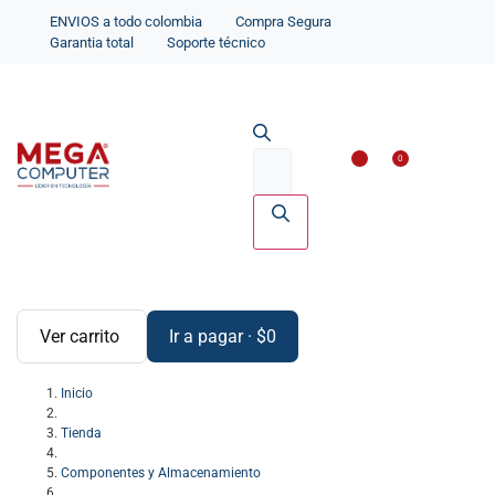
ENVIOS a todo colombia
Compra Segura
Garantia total
Soporte técnico
Impresoras y Scanne
Accesorios par
0
Ver carrito
Ir a pagar
·
$
0
Inicio
Tienda
Componentes y Almacenamiento