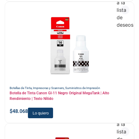
a la
lista
de
deseos
Botellas de Tinta
,
Impresoras y Scanners
,
Suministros de Impresión
Botella de Tinta Canon GI-11 Negro Original MegaTank | Alto
Rendimiento | Texto Nítido
$
48.068
Lo quiero
Añadir
a la
lista