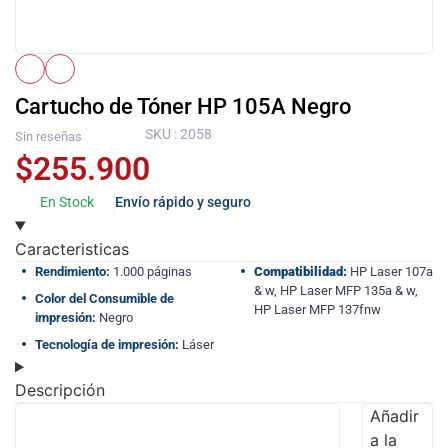
Cartucho de Tóner HP 105A Negro
SKU : 2058
Sin reseñas
$
255.900
En Stock
Envío rápido y seguro
Caracteristicas
Rendimiento:
1.000 páginas
Compatibilidad:
HP Laser 107a
& w, HP Laser MFP 135a & w,
Color del Consumible de
HP Laser MFP 137fnw
impresión:
Negro
Tecnología de impresión:
Láser
Descripción
Añadir
a la