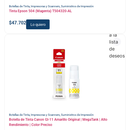
Botellas de Tinta
,
Impresoras y Scanners
,
Suministros de Impresión
Tinta Epson 504 (Magenta) T504320-AL
$
47.702
Lo quiero
Añadir
a la
lista
de
deseos
Botellas de Tinta
,
Impresoras y Scanners
,
Suministros de Impresión
Botella de Tinta Canon GI-11 Amarillo Original | MegaTank | Alto
Rendimiento | Color Preciso