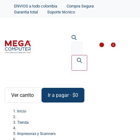
ENVIOS a todo colombia
Compra Segura
Garantia total
Soporte técnico
Impresoras y Scanne
Accesorios par
0
Ver carrito
Ir a pagar
·
$
0
Inicio
Tienda
Impresoras y Scanners