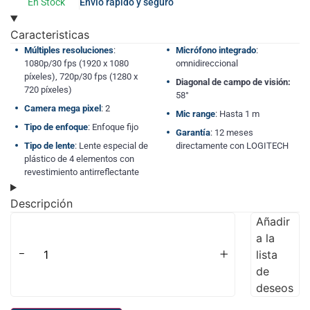
En Stock
Envío rápido y seguro
Caracteristicas
Múltiples resoluciones
:
Micrófono integrado
:
1080p/30 fps (1920 x 1080
omnidireccional
píxeles), 720p/30 fps (1280 x
Diagonal de campo de visión:
720 píxeles)
58°
Camera mega pixel
: 2
Mic range
: Hasta 1 m
Tipo de enfoque
: Enfoque fijo
Garantía
: 12 meses
Tipo de lente
: Lente especial de
directamente con LOGITECH
plástico de 4 elementos con
revestimiento antirreflectante
Descripción
Añadir
a la
-
+
lista
de
deseos