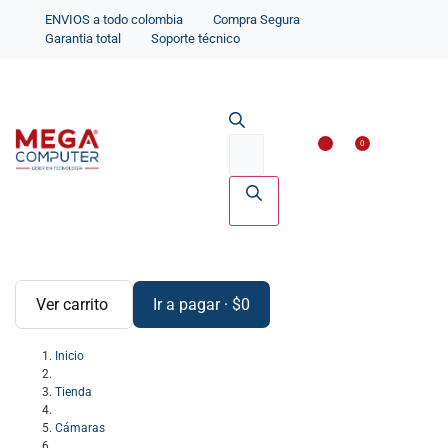
ENVIOS a todo colombia
Compra Segura
Garantia total
Soporte técnico
Impresoras y Scanne
Accesorios par
0
Ver carrito
Ir a pagar
·
$
0
Inicio
Tienda
Cámaras