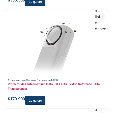
$
335.500
Lo quiero
Añadir
a la
lista
de
deseos
Accesorios para Cámaras
,
Cámaras
,
Insta360
Protector de Lente Premium Insta360 X4 Air | Vidrio Reforzado | Alta
Transparencia
$
179.900
Lo quiero
Añadir
a la