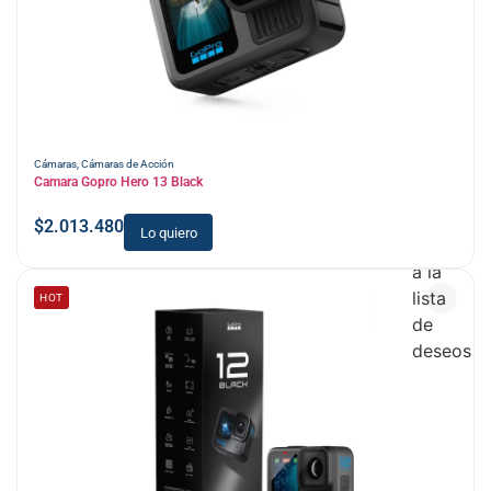
Cámaras
,
Cámaras de Acción
Camara Gopro Hero 13 Black
$
2.013.480
Lo quiero
Añadir
a la
lista
HOT
de
deseos