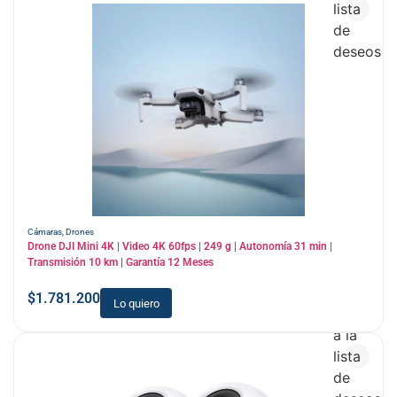
lista
de
deseos
Cámaras
,
Drones
Drone DJI Mini 4K | Video 4K 60fps | 249 g | Autonomía 31 min |
Transmisión 10 km | Garantía 12 Meses
$
1.781.200
Lo quiero
Añadir
a la
lista
de