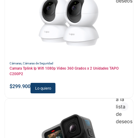
deseos
Cámaras
,
Cámaras de Seguridad
Camara Tplink Ip Wifi 1080p Video 360 Grados x 2 Unidades TAPO
C200P2
$
299.900
Lo quiero
Añadir
a la
lista
de
deseos