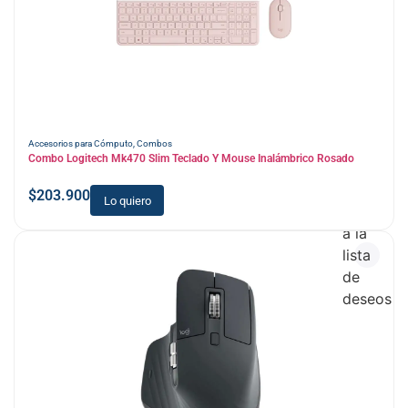
Accesorios para Cómputo
,
Combos
Combo Logitech Mk470 Slim Teclado Y Mouse Inalámbrico Rosado
$
203.900
Lo quiero
Añadir
a la
lista
de
deseos