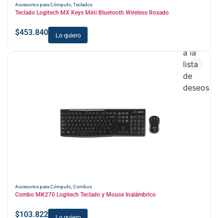
Accesorios para Cómputo
,
Teclados
Teclado Logitech MX Keys Mini Bluetooth Wireless Rosado
$
453.840
Lo quiero
Añadir
a la
lista
de
deseos
Accesorios para Cómputo
,
Combos
Combo MK270 Logitech Teclado y Mouse Inalámbrico
$
103.822
Lo quiero