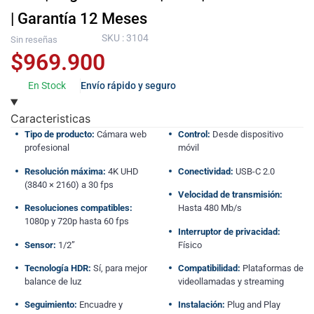
| Garantía 12 Meses
SKU : 3104
Sin reseñas
$
969.900
En Stock
Envío rápido y seguro
Caracteristicas
Tipo de producto:
Cámara web
Control:
Desde dispositivo
profesional
móvil
Resolución máxima:
4K UHD
Conectividad:
USB-C 2.0
(3840 × 2160) a 30 fps
Velocidad de transmisión:
Resoluciones compatibles:
Hasta 480 Mb/s
1080p y 720p hasta 60 fps
Interruptor de privacidad:
Sensor:
1/2”
Físico
Tecnología HDR:
Sí, para mejor
Compatibilidad:
Plataformas de
balance de luz
videollamadas y streaming
Seguimiento:
Encuadre y
Instalación:
Plug and Play