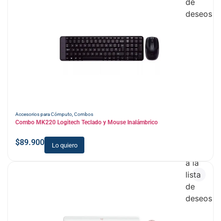
de
deseos
Accesorios para Cómputo
,
Combos
Combo MK220 Logitech Teclado y Mouse Inalámbrico
$
89.900
Lo quiero
Añadir
a la
lista
de
deseos