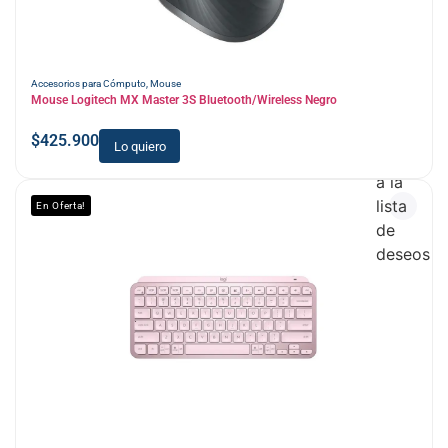
Accesorios para Cómputo
,
Mouse
Mouse Logitech MX Master 3S Bluetooth/Wireless Negro
$
425.900
Lo quiero
Añadir
a la
lista
En Oferta!
de
deseos