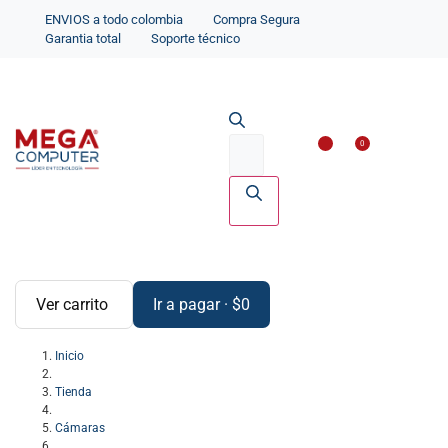
ENVIOS a todo colombia
Compra Segura
Garantia total
Soporte técnico
Impresoras y Scanne
Accesorios par
0
Ver carrito
Ir a pagar
·
$
0
Inicio
Tienda
Cámaras