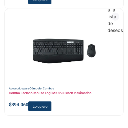
Añadir
a la
lista
de
deseos
Accesorios para Cómputo
,
Combos
Combo Teclado Mouse Logi MK850 Black Inalámbrico
$
394.060
Lo quiero