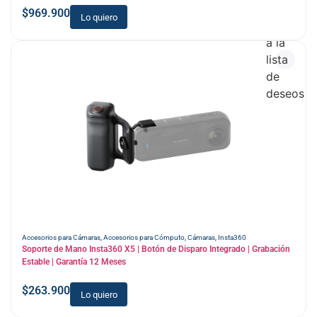
$
969.900
Lo quiero
Añadir
a la
lista
de
deseos
Accesorios para Cámaras
,
Accesorios para Cómputo
,
Cámaras
,
Insta360
Soporte de Mano Insta360 X5 | Botón de Disparo Integrado | Grabación
Estable | Garantía 12 Meses
$
263.900
Lo quiero
Añadir