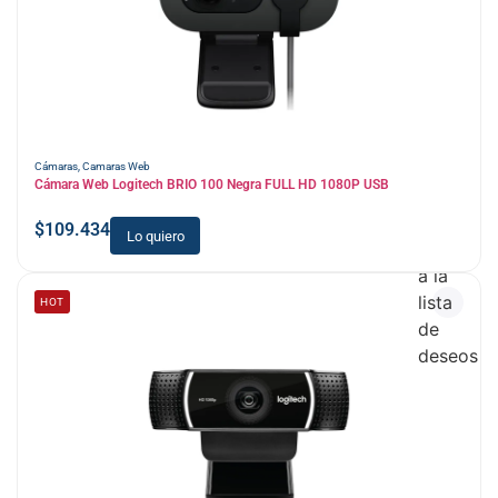
Cámaras
,
Camaras Web
Cámara Web Logitech BRIO 100 Negra FULL HD 1080P USB
$
109.434
Lo quiero
Añadir
a la
lista
HOT
de
deseos