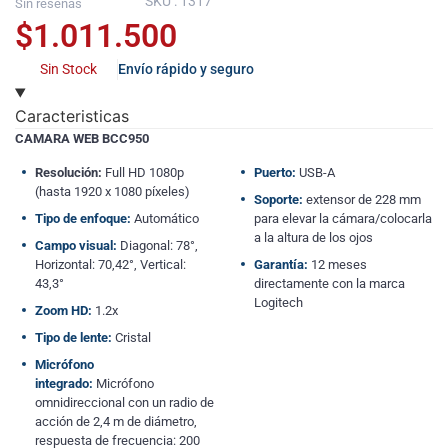
SKU : 1317
Sin reseñas
$
1.011.500
Sin Stock
Envío rápido y seguro
Caracteristicas
CAMARA WEB BCC950
Resolución:
Full HD 1080p
Puerto:
USB-A
(hasta 1920 x 1080 píxeles)
Soporte:
extensor de 228 mm
Tipo de enfoque:
Automático
para elevar la cámara/colocarla
a la altura de los ojos
Campo visual:
Diagonal: 78°,
Horizontal: 70,42°, Vertical:
Garantía:
12 meses
43,3°
directamente con la marca
Logitech
Zoom HD:
1.2x
Tipo de lente:
Cristal
Micrófono
integrado:
Micrófono
omnidireccional con un radio de
acción de 2,4 m de diámetro,
respuesta de frecuencia: 200