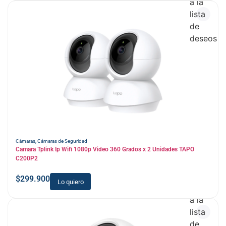
a la
lista
de
deseos
Cámaras
,
Cámaras de Seguridad
Camara Tplink Ip Wifi 1080p Video 360 Grados x 2 Unidades TAPO
C200P2
$
299.900
Lo quiero
Añadir
a la
lista
de