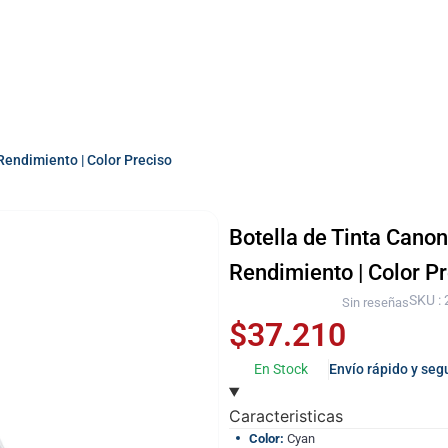
Rendimiento | Color Preciso
Botella de Tinta Cano
Rendimiento | Color P
SKU :
Sin reseñas
$
37.210
En Stock
Envío rápido y seg
Caracteristicas
Color:
Cyan