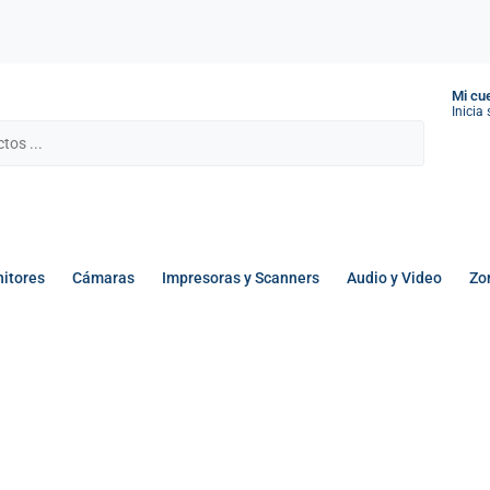
Mi cu
Inicia
itores
Cámaras
Impresoras y Scanners
Audio y Video
Zo