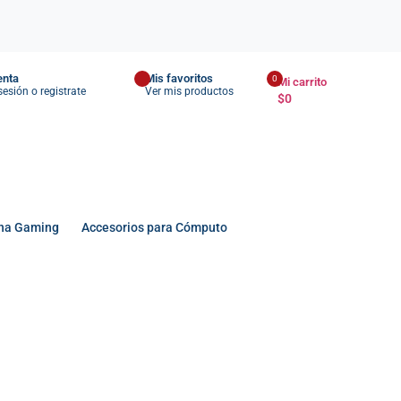
enta
Mis favoritos
0
Mi carrito
 sesión o registrate
Ver mis productos
$
0
na Gaming
Accesorios para Cómputo