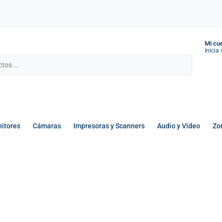
Mi cu
Inicia
itores
Cámaras
Impresoras y Scanners
Audio y Video
Zo