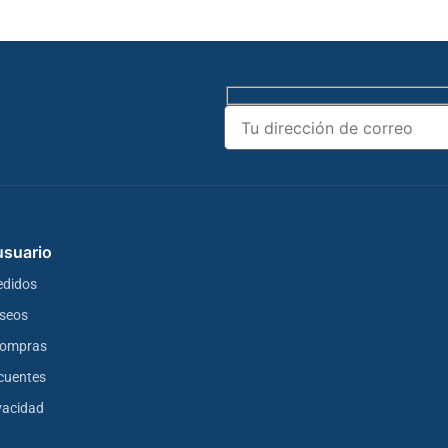
 usuario
edidos
eseos
 compras
cuentes
ivacidad