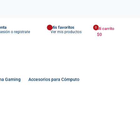
enta
Mis favoritos
0
Mi carrito
 sesión o registrate
Ver mis productos
$
0
na Gaming
Accesorios para Cómputo